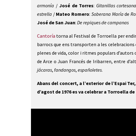
armonía
/
José de Torres
:
Gitanillas cortesan
estrella
/
Mateo Romero
:
Soberana María
de
Ro
José de San Juan
:
De repiques de campanas
Cantoría
torna al Festival de Torroella per endi
barrocs que ens transporten a les celebracions de
plenes de vida, color i ritmes populars d’autors
de Arce o Juan Francés de Iribarren, entre d’a
jácaras
,
fandangos
,
españolet
e
s
.
Abans del concert, a l’exterior de l’Espai Te
d’agost de 1976 es va celebrar a Torroella de 