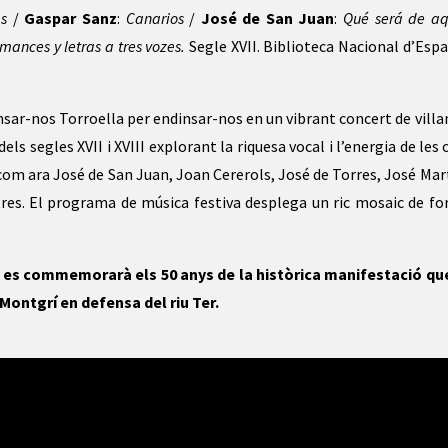
as
/
Gaspar Sanz
:
Canarios
/
José de San Juan
:
Qué será de aq
mances y letras a tres vozes.
Segle XVII. Biblioteca Nacional d’Espa
nsar-nos Torroella per endinsar-nos en un vibrant concert de villa
ls segles XVII i XVIII explorant la riquesa vocal i l’energia de les
 com ara José de San Juan, Joan Cererols, José de Torres, José Mar
ltres. El programa de música festiva desplega un ric mosaic de fo
r, es commemorarà els 50 anys de la històrica manifestació que
Montgrí en defensa del riu Ter.