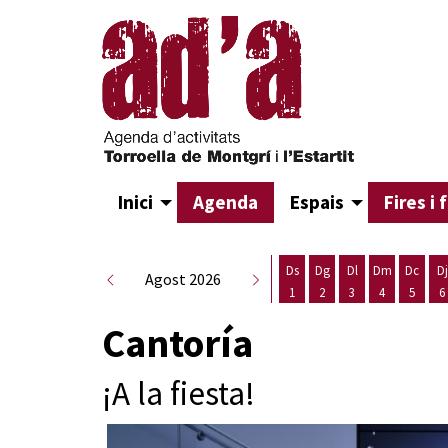
Inici
Agenda
Espais
Fires i 
Ds
Dg
Dl
Dm
Dc
Dj
Agost 2026
1
2
3
4
5
6
Dissabte 1 d'agost
Diumenge 2 d'agost
Dilluns 3 d'agost
Dimarts 4 d
Dimecr
D
Cantoría
¡A la fiesta!