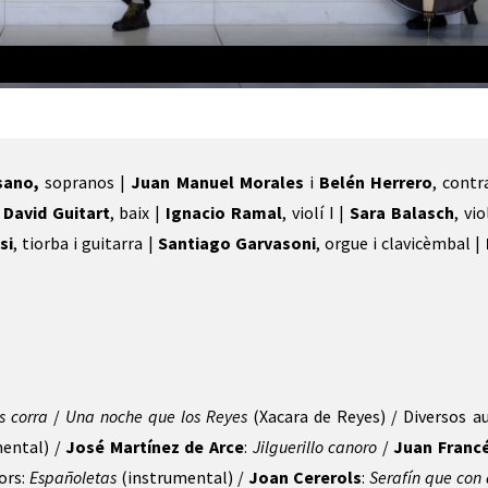
sano,
sopranos |
Juan Manuel Morales
i
Belén Herrero
, contr
|
David Guitart
, baix |
Ignacio Ramal
, violí I |
Sara Balasch
, vio
si
, tiorba i guitarra |
Santiago Garvasoni
, orgue i clavicèmbal |
os corra
/
Una noche que los Reyes
(Xacara de Reyes) / Diversos au
mental) /
José Martínez de Arce
:
Jilguerillo canoro
/
Juan Franc
ors:
Españoletas
(instrumental) /
Joan Cererols
:
Serafín que con 