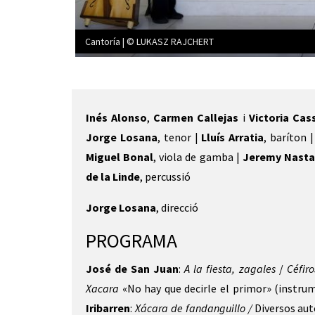
Cantoría | © LUKASZ RAJCHERT
Diapositiva 1 de 1
Inés Alonso
,
Carmen Callejas
i
Victoria Cas
Jorge Losana
, tenor |
Lluís Arratia
, baríton 
Miguel Bonal
, viola de gamba |
Jeremy Nasta
de la Linde
, percussió
Jorge Losana
, direcció
PROGRAMA
José de San Juan
:
A la fiesta, zagales
/
Céfir
Xacara
«No hay que decirle el primor» (instru
Iribarren
:
Xácara de fandanguillo /
Diversos aut