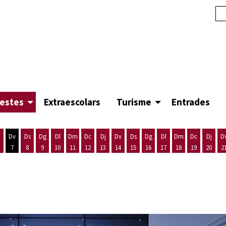
festes
Extraescolars
Turisme
Entrades
Dv
Ds
Dg
Dl
Dm
Dc
Dj
Dv
Ds
Dg
Dl
Dm
Dc
Dj
D
7
8
9
10
11
12
13
14
15
16
17
18
19
20
2
'agost
es 5 d'agost
ijous 6 d'agost
Divendres 7 d'agost
Dissabte 8 d'agost
Diumenge 9 d'agost
Dilluns 10 d'agost
Dimarts 11 d'agost
Dimecres 12 d'agost
Dijous 13 d'agost
Divendres 14 d'agost
Dissabte 15 d'agost
Diumenge 16 d'agost
Dilluns 17 d'agost
Dimarts 18 d'ago
Dimecres 19
Dijous