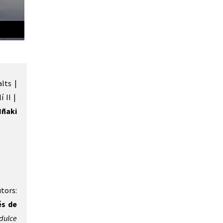
alts |
lí II |
Iñaki
tors:
és de
dulce