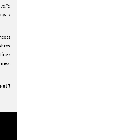
uella
nya /
ncets
 obres
tínez
rmes:
 el 7