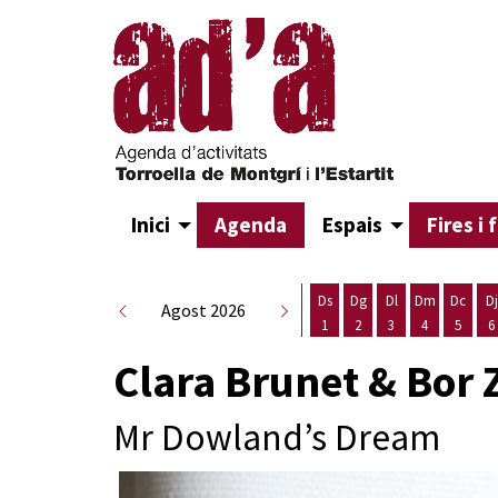
Inici
Agenda
Espais
Fires i 
Ds
Dg
Dl
Dm
Dc
Dj
Agost 2026
1
2
3
4
5
6
Dissabte 1 d'agost
Diumenge 2 d'agost
Dilluns 3 d'agost
Dimarts 4 d
Dimecr
D
Clara Brunet & Bor 
Mr Dowland’s Dream