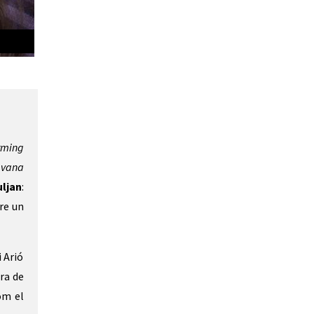
rming
vana
ljan
:
re un
 Arió
ra de
om el