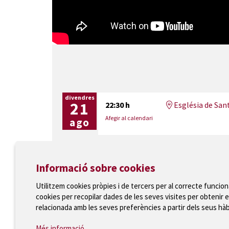
divendres
21
22:30 h
Església de San
Afegir al calendari
ago
Informació sobre cookies
Utilitzem cookies pròpies i de tercers per al correcte funcio
cookies per recopilar dades de les seves visites per obtenir e
Ajuntament de Torroella de Montgrí
relacionada amb les seves preferències a partir dels seus hà
T 972 75 81 12 · Plaça de la Vila, 1 · 17257 Torroella
Més informació