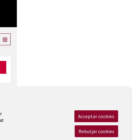
r
Acceptar cookies
at
 Legal
|
Cookies
|
Contactar
|
Accessibilitat
Rebutjar cookies