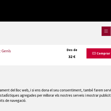
Des de
t Genís
Comprar
32 €
nament del lloc web, i si ens dona el seu consentiment, també farem servi
stadístiques agregades per millorar els nostres serveis i mostrar publicit
Mapa del web
|
Avís
bits de navegació.
 de Montgrí