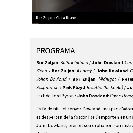
Bor Zuljan i Clara Brunet
Diapositiva 1 de 1
PROGRAMA
Bor Zuljan
:
BoPraeludium
/
John Dowland
:
Come
Sleep
/
Bor Zuljan
:
A Fancy
/
John Dowland
:
G
Johan Douland
/
Bor Zuljan
:
Midnight
/
Pete
Respiration
/
Pink Floyd
:
Breathe (In the Air)
/
Jo
text de Lord Byron /
John Dowland
:
Come Heavy
Es fa de nit i el senyor Dowland, incapaç d’ador
es desperten de la foscor i se l'emporten en un
John Dowland, pren el seu orpharion (un instr