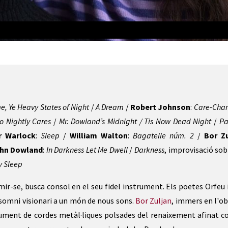
, Ye Heavy States of Night
/
A Dream
/
Robert Johnson
:
Care-Cha
o Nightly Cares
/
Mr. Dowland’s Midnight / Tis Now Dead Night
/
Pa
r Warlock
:
Sleep
/
William Walton
:
Bagatelle núm. 2
/
Bor Zu
hn Dowland
:
In Darkness Let Me Dwell
/
Darkness
, improvisació sob
 Sleep
mir-se, busca consol en el seu fidel instrument. Els poetes Orfeu i
 somni visionari a un món de nous sons.
Bor Zuljan
, immers en l'ob
ument de cordes metàl·liques polsades del renaixement afinat c