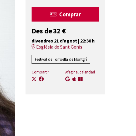
Comprar
Des de
Des de
32 €
divendres 21 d’agost
|
22:30 h
Església de Sant Genís
Festival de Torroella de Montgrí
Compartir
Afegir al calendari