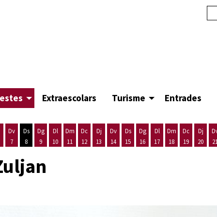
festes
Extraescolars
Turisme
Entrades
Dv
Ds
Dg
Dl
Dm
Dc
Dj
Dv
Ds
Dg
Dl
Dm
Dc
Dj
D
7
8
9
10
11
12
13
14
15
16
17
18
19
20
2
'agost
es 5 d'agost
ijous 6 d'agost
Divendres 7 d'agost
Dissabte 8 d'agost
Diumenge 9 d'agost
Dilluns 10 d'agost
Dimarts 11 d'agost
Dimecres 12 d'agost
Dijous 13 d'agost
Divendres 14 d'agost
Dissabte 15 d'agost
Diumenge 16 d'agost
Dilluns 17 d'agost
Dimarts 18 d'ago
Dimecres 19
Dijous
Zuljan