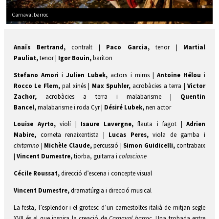
Carnaval barroc
Diapositiva 1 de 1
Anaïs Bertrand,
contralt |
Paco Garcia,
tenor |
Martial
Pauliat,
tenor |
Igor Bouin,
baríton
Stefano Amori
i
Julien Lubek,
actors i mims |
Antoine Hélou
i
Rocco Le Flem,
pal xinés |
Max Spuhler,
acrobàcies a terra |
Victor
Zachor,
acrobàcies a terra i malabarisme |
Quentin
Bancel,
malabarisme i roda Cyr |
Désiré Lubek,
nen actor
Louise Ayrto,
violí |
Isaure Lavergne,
flauta i fagot |
Adrien
Mabire,
corneta renaixentista |
Lucas Peres,
viola de gamba i
chitarrino
|
Michèle Claude,
percussió |
Simon Guidicelli,
contrabaix
|
Vincent Dumestre,
tiorba, guitarra i
colascione
Cécile Roussat,
direcció d’escena i concepte visual
Vincent Dumestre,
dramatúrgia i direcció musical
La festa, l’esplendor i el grotesc d’un carnestoltes italià de mitjan segle
XVII és el que inspira la creació de
Carnaval barroc.
Una trobada entre