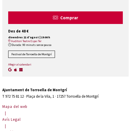
Comprar
Des de
Des de
48 €
divendres 21 d’agost
|
19:00 h
Auditori Teatre Espai Ter
Durada:
90 minuts sense pausa
Festival de Torroella de Montgrí
Afegir al calendari
Ajuntament de Torroella de Montgrí
T 972 75 81 12 · Plaça de la Vila, 1 · 17257 Torroella de Montgrí
Mapa del web
|
Avís Legal
|