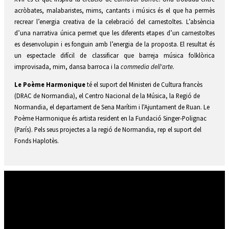
acròbates, malabaristes, mims, cantants i músics és el que ha permès
recrear l’energia creativa de la celebració del carnestoltes. L’absència
d’una narrativa única permet que les diferents etapes d’un carnestoltes
es desenvolupin i es fonguin amb l’energia de la proposta. El resultat és
un espectacle difícil de classificar que barreja música folklòrica
improvisada, mim, dansa barroca i la
commedia dell'arte.
Le Poème Harmonique
té el suport
del Ministeri de Cultura francès
(DRAC de Normandia), el Centro Nacional de la Música, la Regió de
Normandia, el departament de Sena Marítim i l'Ajuntament de Ruan. Le
Poème Harmonique és artista resident en la Fundació Singer-Polignac
(París). Pels seus projectes a la regió de Normandia, rep el suport del
Fonds Haplotès.