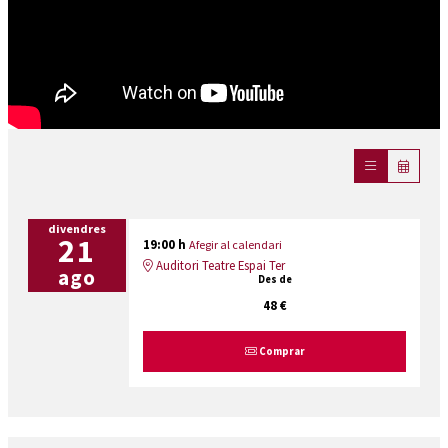
divendres
21
19:00 h
Afegir al calendari
Auditori Teatre Espai Ter
ago
Des de
48 €
Comprar