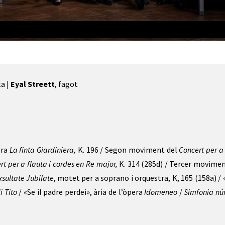
 GULLIVER THEIS
ta |
Eyal Streett
, fagot
era
La finta Giardiniera,
K. 196 / Segon moviment del
Concert per a
rt per a flauta i cordes en Re major,
K. 314 (285d) / Tercer movimen
xsultate J
ubilate
, motet per a soprano i orquestra, K, 165 (158a) /
 Tito
/ «Se il padre perdei», ària de l’òpera
Idomeneo
/
Simfonia nú