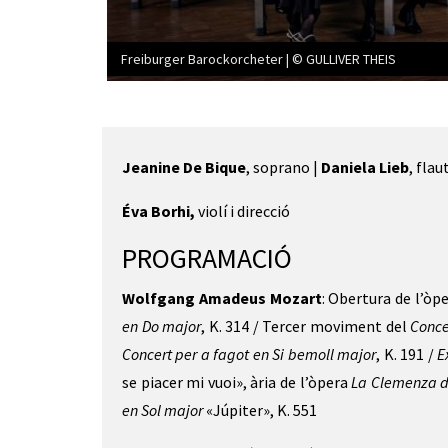
Freiburger Barockorcheter | © GULLIVER THEIS
Diapositiva 1 de 3: Freiburger Barockorcheter | ©
Jeanine De Bique
, soprano |
Daniela Lieb
, flau
Éva Borhi,
violí i direcció
PROGRAMACIÓ
Wolfgang Amadeus Mozart
: Obertura de l’òp
en Do major
, K. 314 / Tercer moviment del
Conce
Concert per a
fagot en Si bemoll major
, K. 191 /
E
se piacer mi vuoi», ària de l’òpera
La Clemenza di
en Sol major
«Júpiter», K. 551