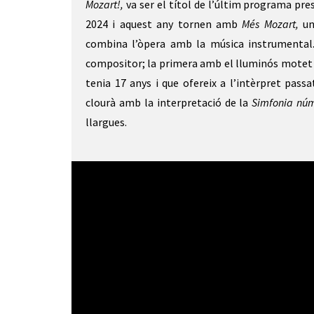
Mozart!,
va ser el títol de l’últim programa pre
2024 i aquest any tornen amb
Més Mozart,
un
combina l’òpera amb la música instrumental
compositor; la primera amb el lluminós mote
tenia 17 anys i que ofereix a l’intèrpret pass
clourà amb la interpretació de la
Simfonia núm
llargues.