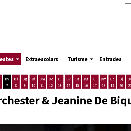
festes
Extraescolars
Turisme
Entrades
Dv
Ds
Dg
Dl
Dm
Dc
Dj
Dv
Ds
Dg
Dl
Dm
Dc
Dj
D
7
8
9
10
11
12
13
14
15
16
17
18
19
20
2
'agost
es 5 d'agost
ijous 6 d'agost
Divendres 7 d'agost
Dissabte 8 d'agost
Diumenge 9 d'agost
Dilluns 10 d'agost
Dimarts 11 d'agost
Dimecres 12 d'agost
Dijous 13 d'agost
Divendres 14 d'agost
Dissabte 15 d'agost
Diumenge 16 d'agost
Dilluns 17 d'agost
Dimarts 18 d'ago
Dimecres 19
Dijous
rchester & Jeanine De Biq