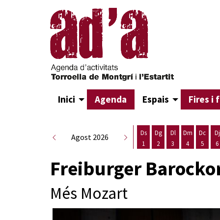
Inici
Agenda
Espais
Fires i 
Ds
Dg
Dl
Dm
Dc
Dj
Agost 2026
1
2
3
4
5
6
Dissabte 1 d'agost
Diumenge 2 d'agost
Dilluns 3 d'agost
Dimarts 4 d
Dimecr
D
Freiburger Barocko
Més Mozart