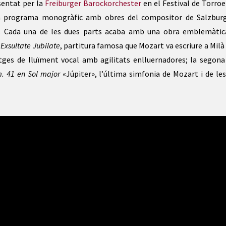
sentat per la
Freiburger Barockorchester
en el Festival de Torroe
 programa monogràfic amb obres del compositor de Salzbur
. Cada una de les dues parts acaba amb una obra emblemàtic
t
Exsultate Jubilate
, partitura famosa que Mozart va escriure a Milà
atges de lluïment vocal amb agilitats enlluernadores; la segona
. 41 en Sol major
«Júpiter», l’última simfonia de Mozart i de le