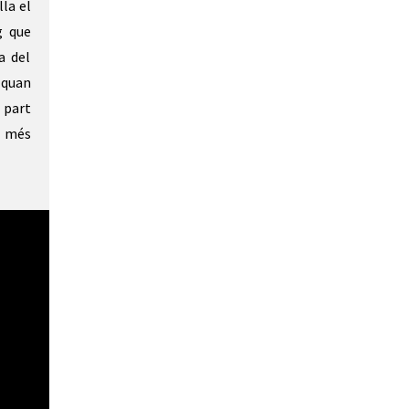
lla el
g que
a del
 quan
 part
s més