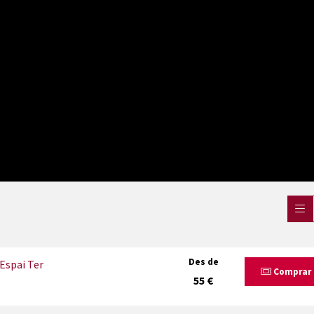
Des de
Espai Ter
Comprar
55 €