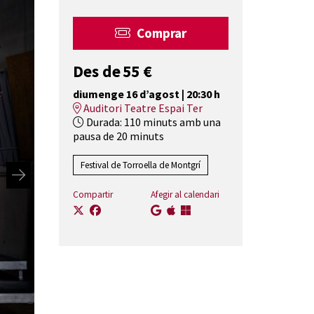
Comprar
Des de
Des de
55 €
diumenge 16 d’agost
|
20:30 h
Auditori Teatre Espai Ter
Durada:
110 minuts amb una
pausa de 20 minuts
Festival de Torroella de Montgrí
Compartir
Afegir al calendari