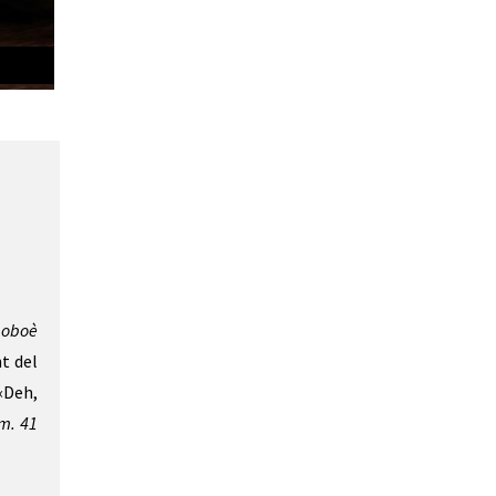
Janine de Bique | © TIM TRONCKOE
 oboè
t del
 «Deh,
m. 41