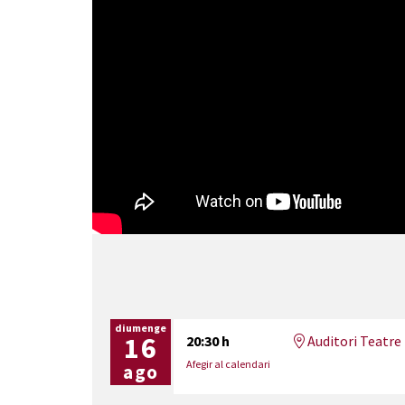
diumenge
16
20:30 h
Auditori Teatre 
Afegir al calendari
ago