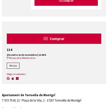
Comprar
Comprar
12 €
dissabte 21 de novembre
|
11:00 h
Museu de la Mediterrània
Música
Afegir al calendari
Ajuntament de Torroella de Montgrí
T 972 75 81 12 · Plaça de la Vila, 1 · 17257 Torroella de Montgrí