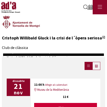
Cerca
C
Cristoph Willibald Gluck i la crisi de l´òpera seriosa
Club de clàssica
Cristoph Willibald Gluck i la crisi de l´òpera seriosa
Diapositiva 1 de 1
dissabte
21
11:00 h
Afegir al calendari
Museu de la Mediterrània
nov
12 €