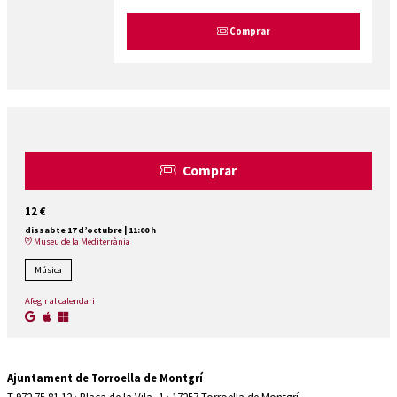
Comprar
Comprar
12 €
dissabte 17 d’octubre
|
11:00 h
Museu de la Mediterrània
Música
Afegir al calendari
Ajuntament de Torroella de Montgrí
T 972 75 81 12 · Plaça de la Vila, 1 · 17257 Torroella de Montgrí