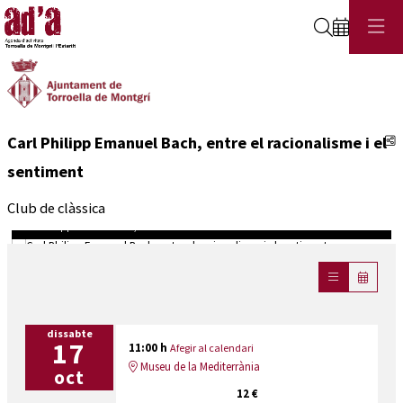
Cerca
C
Carl Philipp Emanuel Bach, entre el racionalisme i el
sentiment
Club de clàssica
Carl Philipp Emanuel Bach, entre el racionalisme i el sentiment
Diapositiva 1 de 1
dissabte
17
11:00 h
Afegir al calendari
Museu de la Mediterrània
oct
12 €