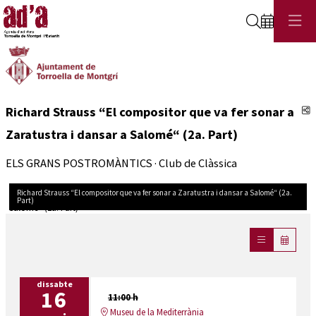
Cerca
C
Richard Strauss “El compositor que va fer sonar a
Zaratustra i dansar a Salomé“ (2a. Part)
ELS GRANS POSTROMÀNTICS · Club de Clàssica
Richard Strauss “El compositor que va fer sonar a Zaratustra i dansar a Salomé“ (2a.
Part)
Diapositiva 1 de 1
dissabte
16
11:00 h
Museu de la Mediterrània