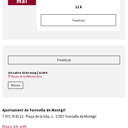
mai
12 €
Finalitzat
Finalitzat
dissabte 16 de maig
|
11:00 h
Museu de la Mediterrània
Música
Ajuntament de Torroella de Montgrí
T 972 75 81 12 · Plaça de la Vila, 1 · 17257 Torroella de Montgrí
Mapa del web