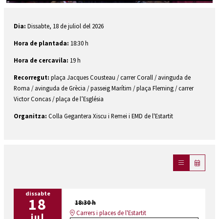
Diapositiva 1 de 1
Dia:
Dissabte, 18 de juliol del 2026
Hora de plantada:
18:30 h
Hora de cercavila:
19 h
Recorregut:
plaça Jacques Cousteau / carrer Corall / avinguda de
Roma / avinguda de Grècia / passeig Marítim / plaça Fleming / carrer
Victor Concas / plaça de l’Església
Organitza:
Colla Gegantera Xiscu i Remei i EMD de l'Estartit
dissabte
18
18:30 h
Carrers i places de l'Estartit
jul