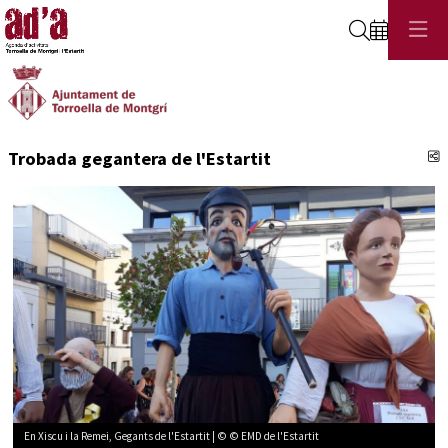
Cerca
C
Trobada gegantera de l'Estartit
En Xiscu i la Remei, Gegants de l'Estartit | © © EMD de l'Estartit