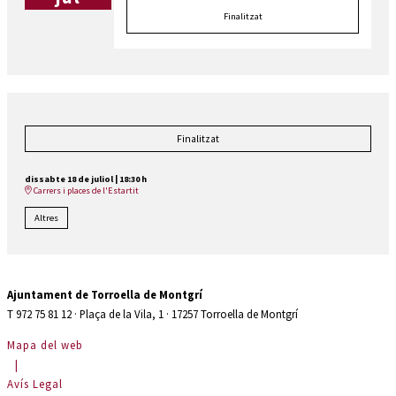
Finalitzat
Finalitzat
dissabte 18 de juliol
|
18:30 h
Carrers i places de l'Estartit
Altres
Ajuntament de Torroella de Montgrí
T 972 75 81 12 · Plaça de la Vila, 1 · 17257 Torroella de Montgrí
Mapa del web
|
Avís Legal