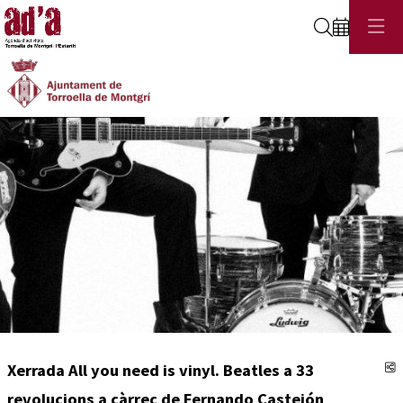
Cerca
Aquest és un carrusel automàtic. Usa les fletxes del teclat o el botó pausa per contro
Diapositiva 1
Diapositiva 1
C
Xerrada All you need is vinyl. Beatles a 33
revolucions a càrrec de Fernando Castejón