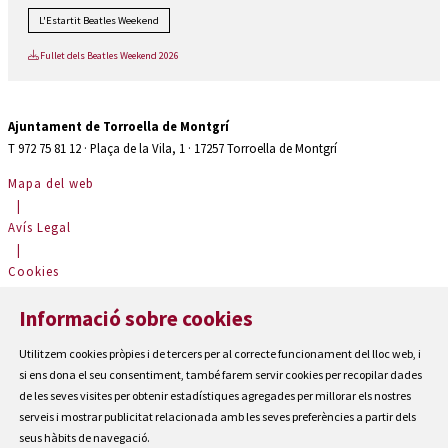
L'Estartit Beatles Weekend
Fullet dels Beatles Weekend 2026
Ajuntament de Torroella de Montgrí
T 972 75 81 12 · Plaça de la Vila, 1 · 17257 Torroella de Montgrí
Mapa del web
|
Avís Legal
|
Cookies
|
Informació sobre cookies
Contactar
|
Utilitzem cookies pròpies i de tercers per al correcte funcionament del lloc web, i
Accessibilitat
si ens dona el seu consentiment, també farem servir cookies per recopilar dades
de les seves visites per obtenir estadístiques agregades per millorar els nostres
serveis i mostrar publicitat relacionada amb les seves preferències a partir dels
seus hàbits de navegació.