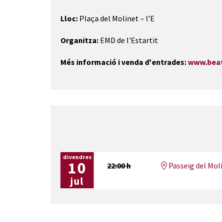
Lloc:
Plaça del Molinet – l’E
Organitza:
EMD de l'Estartit
Més informació i venda d'entrades:
www.beat
divendres
10
22:00 h
Passeig del Moli
jul