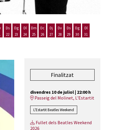
v
Ds
Dg
Dl
Dm
Dc
Dj
Dv
Ds
Dg
Dl
1
22
23
24
25
26
27
28
29
30
31
st
 d'agost
 20 d'agost
Divendres 21 d'agost
Dissabte 22 d'agost
Diumenge 23 d'agost
Dilluns 24 d'agost
Dimarts 25 d'agost
Dimecres 26 d'agost
Dijous 27 d'agost
Divendres 28 d'agost
Dissabte 29 d'agost
Diumenge 30 d'agost
Dilluns 31 d'agost
Finalitzat
divendres 10 de juliol
|
22:00 h
Passeig del Molinet, L'Estartit
L'Estartit Beatles Weekend
Fullet dels Beatles Weekend
2026