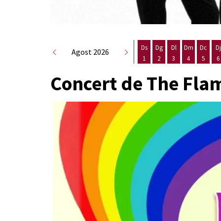
Ds
Dg
Dl
Dm
Dc
Dj
Agost 2026
1
2
3
4
5
6
Dissabte 1 d'agost
Diumenge 2 d'agost
Dilluns 3 d'agost
Dimarts 4 d
Dimecr
D
Concert de The Fla