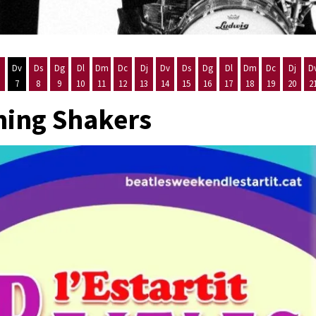
Dv
Ds
Dg
Dl
Dm
Dc
Dj
Dv
Ds
Dg
Dl
Dm
Dc
Dj
D
7
8
9
10
11
12
13
14
15
16
17
18
19
20
2
'agost
es 5 d'agost
ijous 6 d'agost
Divendres 7 d'agost
Dissabte 8 d'agost
Diumenge 9 d'agost
Dilluns 10 d'agost
Dimarts 11 d'agost
Dimecres 12 d'agost
Dijous 13 d'agost
Divendres 14 d'agost
Dissabte 15 d'agost
Diumenge 16 d'agost
Dilluns 17 d'agost
Dimarts 18 d'ago
Dimecres 19
Dijous
ming Shakers