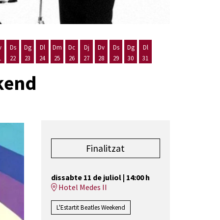
v
Ds
Dg
Dl
Dm
Dc
Dj
Dv
Ds
Dg
Dl
1
22
23
24
25
26
27
28
29
30
31
st
 d'agost
 20 d'agost
Divendres 21 d'agost
Dissabte 22 d'agost
Diumenge 23 d'agost
Dilluns 24 d'agost
Dimarts 25 d'agost
Dimecres 26 d'agost
Dijous 27 d'agost
Divendres 28 d'agost
Dissabte 29 d'agost
Diumenge 30 d'agost
Dilluns 31 d'agost
ekend
Finalitzat
dissabte 11 de juliol
|
14:00 h
Hotel Medes II
L'Estartit Beatles Weekend