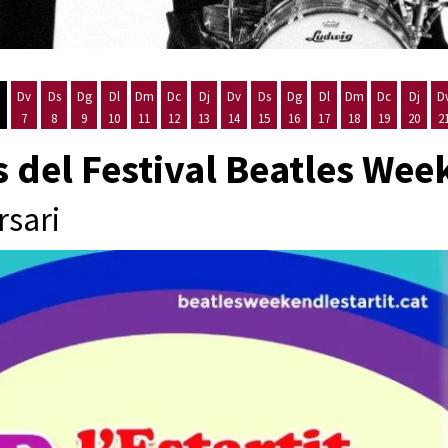
Dv
Ds
Dg
Dl
Dm
Dc
Dj
Dv
Ds
Dg
Dl
Dm
Dc
Dj
D
7
8
9
10
11
12
13
14
15
16
17
18
19
20
2
'agost
es 5 d'agost
ijous 6 d'agost
Divendres 7 d'agost
Dissabte 8 d'agost
Diumenge 9 d'agost
Dilluns 10 d'agost
Dimarts 11 d'agost
Dimecres 12 d'agost
Dijous 13 d'agost
Divendres 14 d'agost
Dissabte 15 d'agost
Diumenge 16 d'agost
Dilluns 17 d'agost
Dimarts 18 d'ago
Dimecres 19
Dijous
 del Festival Beatles We
rsari