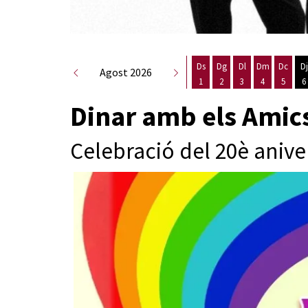
Ds
Dg
Dl
Dm
Dc
Dj
Agost 2026
1
2
3
4
5
6
Dissabte 1 d'agost
Diumenge 2 d'agost
Dilluns 3 d'agost
Dimarts 4 d
Dimecr
D
Dinar amb els Amics
Celebració del 20è anive