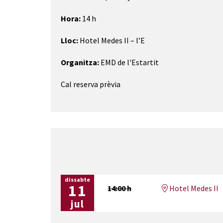
Hora:
14 h
Lloc:
Hotel Medes II – l’E
Organitza:
EMD de l'Estartit
Cal reserva prèvia
dissabte
11
14:00 h
Hotel Medes II
jul