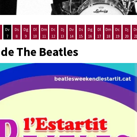
Dv
Ds
Dg
Dl
Dm
Dc
Dj
Dv
Ds
Dg
Dl
Dm
Dc
Dj
D
7
8
9
10
11
12
13
14
15
16
17
18
19
20
2
'agost
es 5 d'agost
ijous 6 d'agost
Divendres 7 d'agost
Dissabte 8 d'agost
Diumenge 9 d'agost
Dilluns 10 d'agost
Dimarts 11 d'agost
Dimecres 12 d'agost
Dijous 13 d'agost
Divendres 14 d'agost
Dissabte 15 d'agost
Diumenge 16 d'agost
Dilluns 17 d'agost
Dimarts 18 d'ago
Dimecres 19
Dijous
 de The Beatles