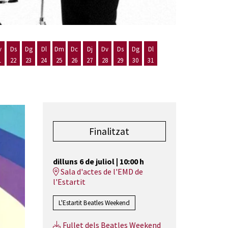
v
Ds
Dg
Dl
Dm
Dc
Dj
Dv
Ds
Dg
Dl
1
22
23
24
25
26
27
28
29
30
31
st
 d'agost
 20 d'agost
Divendres 21 d'agost
Dissabte 22 d'agost
Diumenge 23 d'agost
Dilluns 24 d'agost
Dimarts 25 d'agost
Dimecres 26 d'agost
Dijous 27 d'agost
Divendres 28 d'agost
Dissabte 29 d'agost
Diumenge 30 d'agost
Dilluns 31 d'agost
Finalitzat
dilluns 6 de juliol
|
10:00 h
Sala d'actes de l'EMD de
l'Estartit
L'Estartit Beatles Weekend
Fullet dels Beatles Weekend