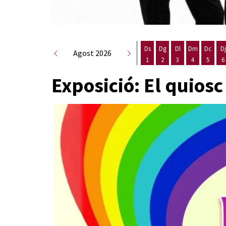
Ds
Dg
Dl
Dm
Dc
Dj
Agost 2026
1
2
3
4
5
6
Dissabte 1 d'agost
Diumenge 2 d'agost
Dilluns 3 d'agost
Dimarts 4 d
Dimecr
D
Exposició: El quiosc