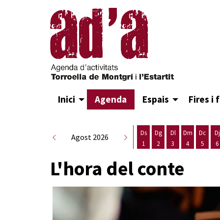
Inici
Agenda
Espais
Fires i 
Ds
Dg
Dl
Dm
Dc
Dj
Agost 2026
1
2
3
4
5
6
Dissabte 1 d'agost
Diumenge 2 d'agost
Dilluns 3 d'agost
Dimarts 4 d
Dimecr
D
L'hora del conte