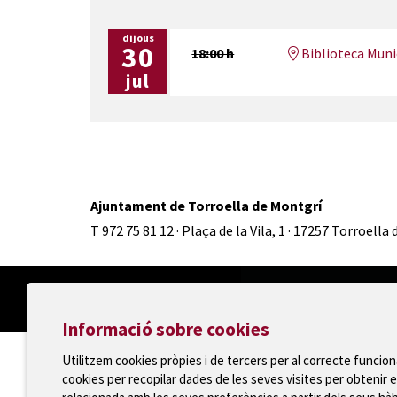
dijous
30
18:00 h
Biblioteca Munic
jul
Ajuntament de Torroella de Montgrí
T 972 75 81 12 · Plaça de la Vila, 1 · 17257 Torroella
Informació sobre cookies
Utilitzem cookies pròpies i de tercers per al correcte funcio
cookies per recopilar dades de les seves visites per obtenir e