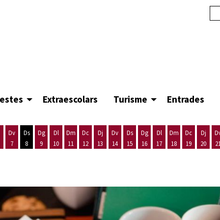
festes
Extraescolars
Turisme
Entrades
Dv
Ds
Dg
Dl
Dm
Dc
Dj
Dv
Ds
Dg
Dl
Dm
Dc
Dj
D
7
8
9
10
11
12
13
14
15
16
17
18
19
20
2
'agost
es 5 d'agost
ijous 6 d'agost
Divendres 7 d'agost
Dissabte 8 d'agost
Diumenge 9 d'agost
Dilluns 10 d'agost
Dimarts 11 d'agost
Dimecres 12 d'agost
Dijous 13 d'agost
Divendres 14 d'agost
Dissabte 15 d'agost
Diumenge 16 d'agost
Dilluns 17 d'agost
Dimarts 18 d'ago
Dimecres 19
Dijous