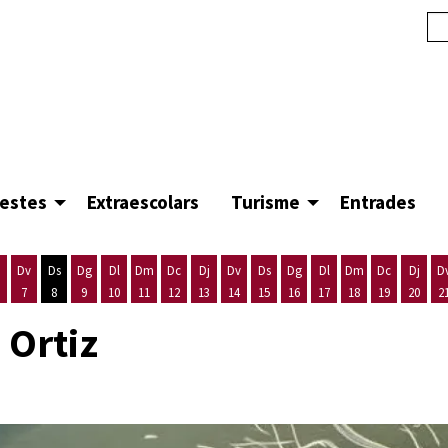
festes
Extraescolars
Turisme
Entrades
Dv
Ds
Dg
Dl
Dm
Dc
Dj
Dv
Ds
Dg
Dl
Dm
Dc
Dj
D
7
8
9
10
11
12
13
14
15
16
17
18
19
20
2
'agost
es 5 d'agost
ijous 6 d'agost
Divendres 7 d'agost
Dissabte 8 d'agost
Diumenge 9 d'agost
Dilluns 10 d'agost
Dimarts 11 d'agost
Dimecres 12 d'agost
Dijous 13 d'agost
Divendres 14 d'agost
Dissabte 15 d'agost
Diumenge 16 d'agost
Dilluns 17 d'agost
Dimarts 18 d'ago
Dimecres 19
Dijous
 Ortiz