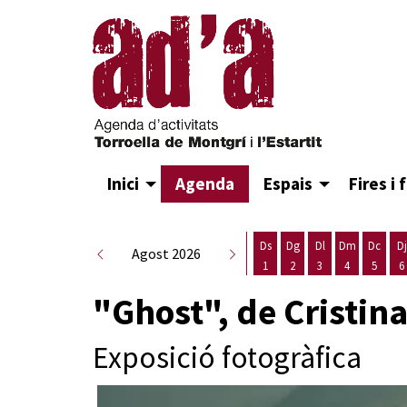
Inici
Agenda
Espais
Fires i 
Ds
Dg
Dl
Dm
Dc
Dj
Agost 2026
1
2
3
4
5
6
Dissabte 1 d'agost
Diumenge 2 d'agost
Dilluns 3 d'agost
Dimarts 4 d
Dimecr
D
"Ghost", de Cristina
Exposició fotogràfica