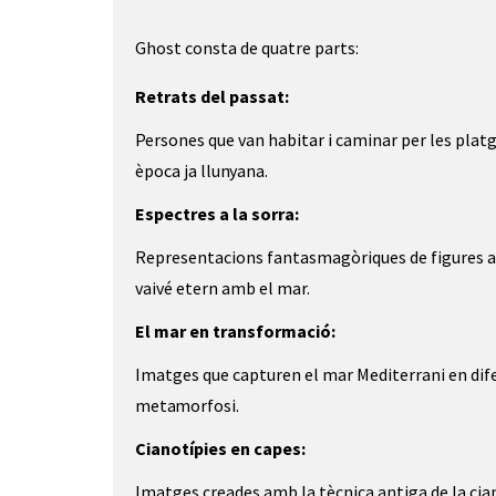
Ghost consta de quatre parts:
Retrats del passat:
P
ersones que van habitar i caminar per les platg
època ja
llunyana
.
Espectres a la sorra:
Representacions fantasmagòriques de figures a l
vaivé
etern amb el mar.
El mar en transformació:
Imatges que capturen el mar Mediterrani en dife
metamorfosi.
Cianotípies en capes:
Imatges creades amb la tècnica antiga de la ciano