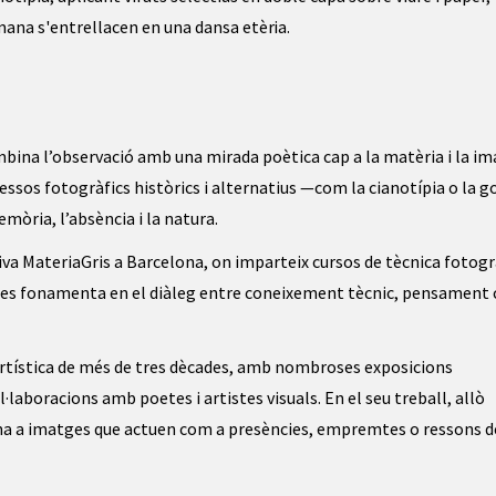
humana s'entrellacen en una dansa
etèria
.
ombina l’observació amb una mirada poètica cap a la matèria i la im
ocessos fotogràfics històrics i alternatius —com la cianotípia o la 
mòria, l’absència i la natura.
tiva MateriaGris a Barcelona, on imparteix cursos de tècnica fotogr
a, es fonamenta en el diàleg entre coneixement tècnic, pensament c
artística de més de tres dècades, amb nombroses exposicions
col·laboracions amb poetes i artistes visuals. En el seu treball, allò
forma a imatges que actuen com a presències, empremtes o ressons d