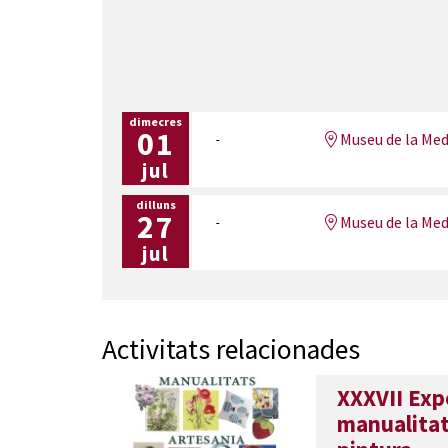
dimecres
01
Museu de la Med
jul
dilluns
27
Museu de la Med
jul
Activitats relacionades
XXXVII Exp
manualitats