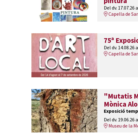
pintura
Del dv. 17.07.26
a
Capella de Sa
75ª Exposic
Del dv. 14.08.26
a
Capella de Sa
"Mutatis M
Mònica Al
Exposició temp
Del dv. 19.06.26
a
Museu de la M