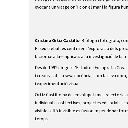
evocant un viatge oníric on el mar i la figura 
Cristina Ortiz Castillo
. Biòloga i fotògrafa, c
El seu treball es centra en l’exploració dels pr
bicromatada— aplicats a la investigació de la me
Des de 1992 dirigeix l’Estudi de Fotografia Crea
i creativitat. La seva docència, com la seva obr
i experimentació visual.
Ortiz Castillo ha desenvolupat una trajectòria 
individuals i col·lectives, projectes editorials i 
visible i allò invisible es fusionen per donar 
temps.