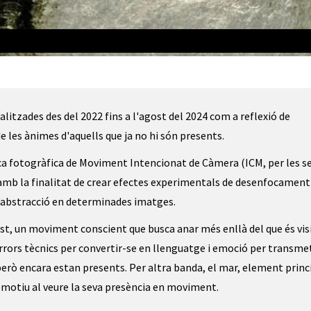
itzades des del 2022 fins a l'agost del 2024 com a reflexió de
de les ànimes d'aquells que ja no hi són presents.
nica fotogràfica de Moviment Intencionat de Càmera (ICM, per les s
 amb la finalitat de crear efectes experimentals de desenfocament 
’abstracció en determinades imatges.
st, un moviment conscient que busca anar més enllà del que és visi
rrors tècnics per convertir-se en llenguatge i emoció per transme
 però encara estan presents. Per altra banda, el mar, element princ
 emotiu al veure la seva presència en moviment.