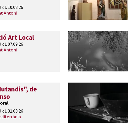
l dl. 10.08.26
nt Antoni
ió Art Local
l dl. 07.09.26
nt Antoni
utandis", de
onso
oral
l dl. 31.08.26
editerrània