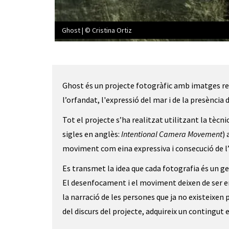
Ghost | © Cristina Ortiz
Diapositiva 1 de 1
Ghost és un projecte fotogràfic amb imatges real
l’orfandat, l'expressió del mar i de la presència 
Tot el projecte s’ha realitzat utilitzant la tèc
sigles en anglès:
Intentional Camera Movement
)
moviment com eina expressiva i consecució de l
Es transmet la idea que cada fotografia és un ge
El desenfocament i el moviment deixen de ser e
la narració de les persones que ja no existeixen
del discurs del projecte, adquireix un contingut