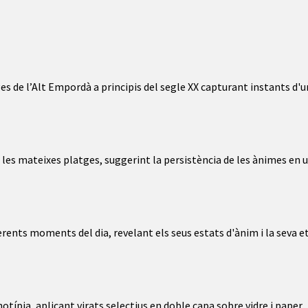
es de l’Alt Empordà a principis del segle XX capturant instants d'
es mateixes platges, suggerint la persistència de les ànimes en 
rents moments del dia, revelant els seus estats d'ànim i la seva
e
típia, aplicant virats selectius en doble capa sobre vidre i paper,