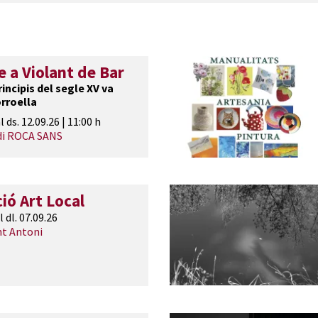
a Violant de Bar
incipis del segle XV va
rroella
l ds. 12.09.26
|
11:00 h
di ROCA SANS
ió Art Local
l dl. 07.09.26
nt Antoni