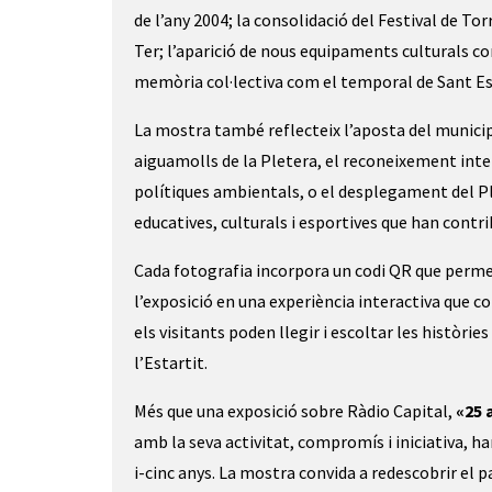
de l’any 2004; la consolidació del Festival de Torr
Ter; l’aparició de nous equipaments culturals c
memòria col·lectiva com el temporal de Sant Est
La mostra també reflecteix l’aposta del municip
aiguamolls de la Pletera, el reconeixement inter
polítiques ambientals, o el desplegament del Pla
educatives, culturals i esportives que han contri
Cada fotografia incorpora un codi QR que permet a
l’exposició en una experiència interactiva que 
els visitants poden llegir i escoltar les històrie
l’Estartit.
Més que una exposició sobre Ràdio Capital,
«25 
amb la seva activitat, compromís i iniciativa, h
i-cinc anys. La mostra convida a redescobrir el p