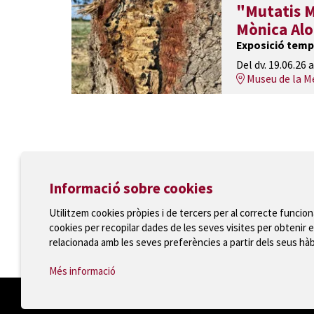
"Mutatis M
Mònica Al
Exposició temp
Del dv. 19.06.26
a
Museu de la M
Informació sobre cookies
Utilitzem cookies pròpies i de tercers per al correcte funcio
cookies per recopilar dades de les seves visites per obtenir e
Ajuntament de Torroella de Montgrí
relacionada amb les seves preferències a partir dels seus hà
T 972 75 81 12 · Plaça de la Vila, 1 · 17257 Torroella
Més informació