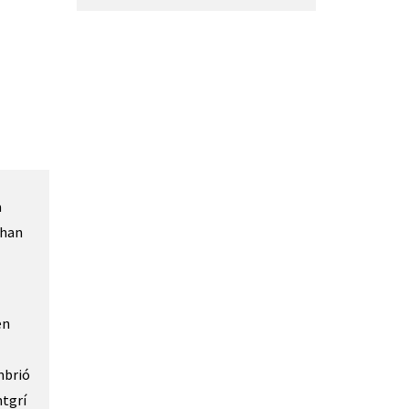
a
’han
en
embrió
ntgrí