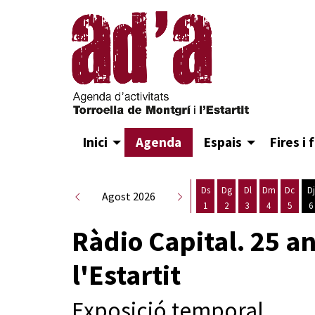
Inici
Agenda
Espais
Fires i 
Ds
Dg
Dl
Dm
Dc
Dj
Agost 2026
1
2
3
4
5
6
Dissabte 1 d'agost
Diumenge 2 d'agost
Dilluns 3 d'agost
Dimarts 4 d
Dimecr
D
Ràdio Capital. 25 an
l'Estartit
Exposició temporal