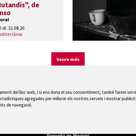
utandis", de
onso
oral
l dl. 31.08.26
editerrània
Veure més
nament del lloc web, i si ens dona el seu consentiment, també farem servi
stadístiques agregades per millorar els nostres serveis i mostrar publicit
Mapa del web
|
Avís
bits de navegació.
 de Montgrí