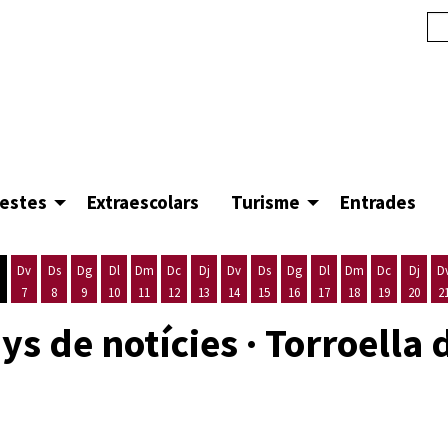
festes
Extraescolars
Turisme
Entrades
Dv
Ds
Dg
Dl
Dm
Dc
Dj
Dv
Ds
Dg
Dl
Dm
Dc
Dj
D
7
8
9
10
11
12
13
14
15
16
17
18
19
20
2
'agost
es 5 d'agost
ijous 6 d'agost
Divendres 7 d'agost
Dissabte 8 d'agost
Diumenge 9 d'agost
Dilluns 10 d'agost
Dimarts 11 d'agost
Dimecres 12 d'agost
Dijous 13 d'agost
Divendres 14 d'agost
Dissabte 15 d'agost
Diumenge 16 d'agost
Dilluns 17 d'agost
Dimarts 18 d'ago
Dimecres 19
Dijous
ys de notícies · Torroella 