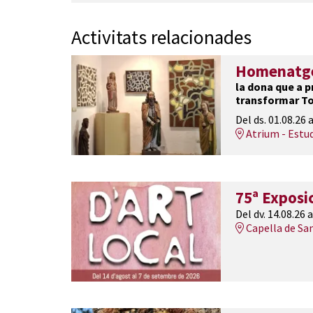
Activitats relacionades
Homenatge 
la dona que a pr
transformar To
Del ds. 01.08.26
a
Atrium - Estu
75ª Exposic
Del dv. 14.08.26
a
Capella de Sa