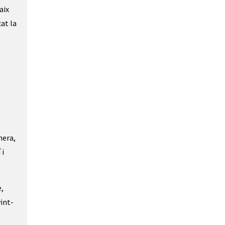
aix
at la
nera,
 i
e,
vint-