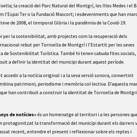
oella; la creació del Parc Natural del Montgrí, les Illes Medes i el B
om l’Espai Ter o la Fundació Mascort; i esdeveniments que han marc
eve de 2008, el temporal Glòria i la pandèmia de la Covid-19.
i per la sostenibilitat, amb projectes com la recuperació dels
nacional rebut per Torroella de Montgrí i l’Estartit per les seves
 de Sostenibilitat Turística. També hi tenen cabuda fites socials,
buït a definir la identitat del municipi durant aquest període.
ccedir a la notícia original i a la seva versió sonora, convertint
combina patrimoni, periodisme i memòria col·lectiva. D’aquesta ma
s que han contribuït a construir la identitat de Torroella de Montgrí
anys de notícies»
és un homenatge al territori i a les persones qu
an protagonitzat la transformació del municipi durant els darrers 
assat recent, entendre el present i reflexionar sobre els reptes i