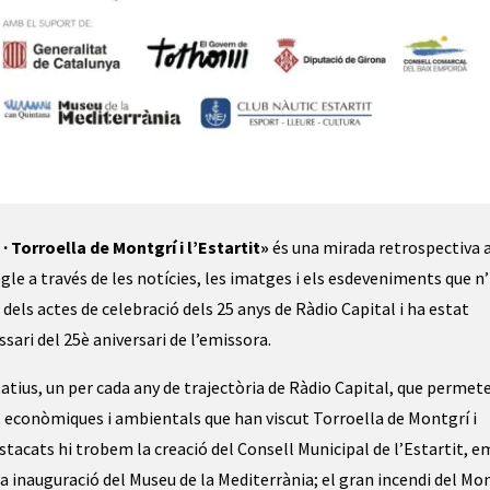
· Torroella de Montgrí i l’Estartit»
és una mirada retrospectiva 
egle a través de les notícies, les imatges i els esdeveniments que n
dels actes de celebració dels 25 anys de Ràdio Capital i ha estat
ssari del 25è aniversari de l’emissora.
tius, un per cada any de trajectòria de Ràdio Capital, que permet
, econòmiques i ambientals que han viscut Torroella de Montgrí i
destacats hi trobem la creació del Consell Municipal de l’Estartit, 
la inauguració del Museu de la Mediterrània; el gran incendi del Mo