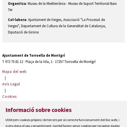
Organitza
: Museu de la Mediterrània - Museu de Suport Territorial-Baix
Ter
Col·labora
: Ajuntament de Verges, Associació "La Processó de
Verges", Departament de Cultura de la Generalitat de Catalunya,
Diputació de Girona
Ajuntament de Torroella de Montgrí
T 972 75 81 12 · Plaça de la Vila, 1 · 17257 Torroella de Montgrí
Mapa del web
|
Avís Legal
|
Cookies
|
Informació sobre cookies
Contactar
|
Utilitzem cookies pròpies i de tercers per al correcte funcionament del lloc web, i
Accessibilitat
si ens dona el seu consentiment, també farem servir cookies per recopilar dades