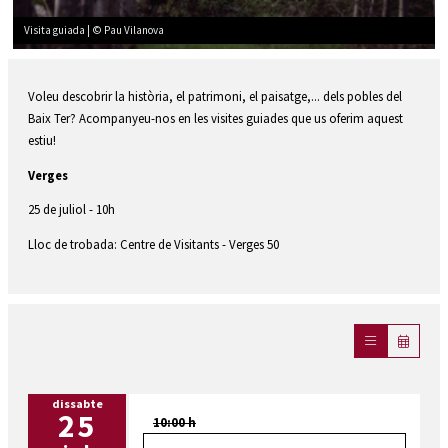
Visita guiada | © Pau Vilanova
Diapositiva 1 de 1
Voleu descobrir la història, el patrimoni, el paisatge,... dels pobles del
Baix Ter? Acompanyeu-nos en les visites guiades que us oferim aquest
estiu!
Verges
25 de juliol - 10h
Lloc de trobada: Centre de Visitants - Verges 50
dissabte
25
10:00 h