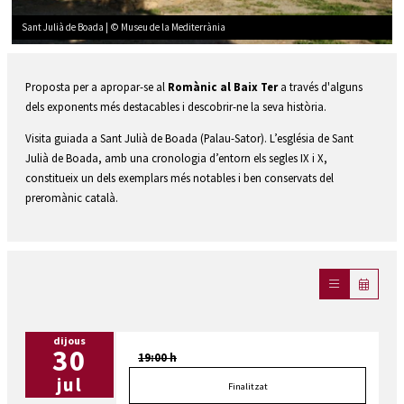
Sant Julià de Boada | © Museu de la Mediterrània
Diapositiva 1 de 1
Proposta per a apropar-se al
Romànic al Baix Ter
a través d'alguns
dels exponents més destacables i descobrir-ne la seva història.
Visita guiada a Sant Julià de Boada (Palau-Sator). L’església de Sant
Julià de Boada, amb una cronologia d’entorn els segles IX i X,
constitueix un dels exemplars més notables i ben conservats del
preromànic català.
dijous
30
19:00 h
jul
Finalitzat