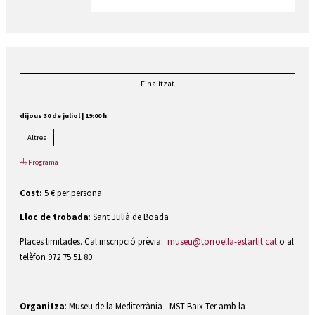
Finalitzat
dijous 30 de juliol
|
19:00 h
Altres
Programa
Cost:
5 € per persona
Lloc de trobada
: Sant Julià de Boada
Places limitades. Cal inscripció prèvia:
museu@torroella-estartit.cat
o al
telèfon 972 75 51 80
Organitza
: Museu de la Mediterrània - MST-Baix Ter amb la