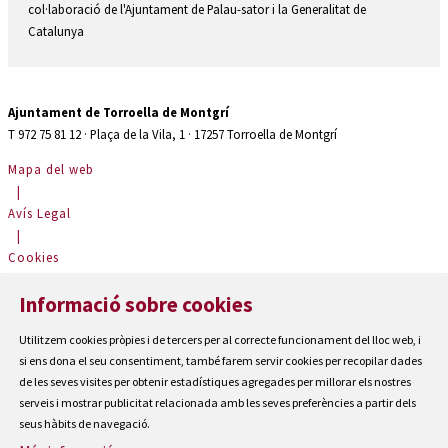
col·laboració de l'Ajuntament de Palau-sator i la Generalitat de
Catalunya
Ajuntament de Torroella de Montgrí
T 972 75 81 12 · Plaça de la Vila, 1 · 17257 Torroella de Montgrí
Mapa del web
|
Avís Legal
|
Cookies
|
Informació sobre cookies
Contactar
|
Utilitzem cookies pròpies i de tercers per al correcte funcionament del lloc web, i
Accessibilitat
si ens dona el seu consentiment, també farem servir cookies per recopilar dades
de les seves visites per obtenir estadístiques agregades per millorar els nostres
serveis i mostrar publicitat relacionada amb les seves preferències a partir dels
seus hàbits de navegació.