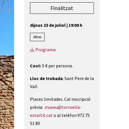
Finalitzat
dijous 23 de juliol
|
19:00 h
Altres
Programa
Cost:
5 € per persona.
Lloc de trobada
: Sant Pere de la
Vall
Places limitades. Cal inscripció
prèvia:
museu@torroella-
estartit.cat
o al telèfon 972 75
51 80