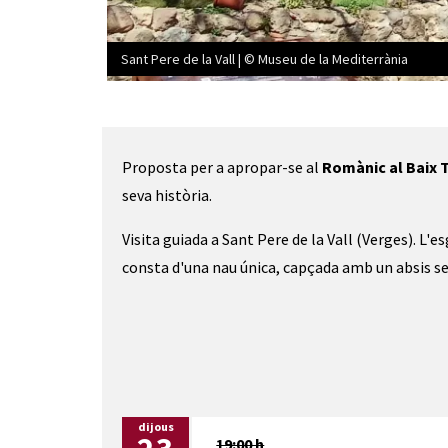
Sant Pere de la Vall | © Museu de la Mediterrània
Diapositiva 1 de 1
Proposta per a apropar-se al
Romànic al Baix 
seva història.
Visita guiada a Sant Pere de la Vall (Verges). L
consta d'una nau única, capçada amb un absis se
dijous
19:00 h