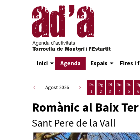
Inici
Agenda
Espais
Fires i 
Ds
Dg
Dl
Dm
Dc
Dj
Agost 2026
1
2
3
4
5
6
Dissabte 1 d'agost
Diumenge 2 d'agost
Dilluns 3 d'agost
Dimarts 4 d
Dimecr
D
Romànic al Baix Ter
Sant Pere de la Vall