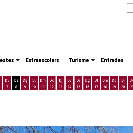
festes
Extraescolars
Turisme
Entrades
Dv
Ds
Dg
Dl
Dm
Dc
Dj
Dv
Ds
Dg
Dl
Dm
Dc
Dj
D
7
8
9
10
11
12
13
14
15
16
17
18
19
20
2
'agost
es 5 d'agost
ijous 6 d'agost
Divendres 7 d'agost
Dissabte 8 d'agost
Diumenge 9 d'agost
Dilluns 10 d'agost
Dimarts 11 d'agost
Dimecres 12 d'agost
Dijous 13 d'agost
Divendres 14 d'agost
Dissabte 15 d'agost
Diumenge 16 d'agost
Dilluns 17 d'agost
Dimarts 18 d'ago
Dimecres 19
Dijous