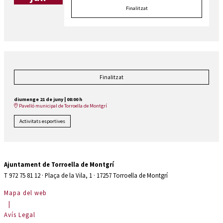
Finalitzat
Finalitzat
diumenge 21 de juny
|
08:00 h
Pavelló municipal de Torroella de Montgrí
Activitats esportives
Ajuntament de Torroella de Montgrí
T 972 75 81 12 · Plaça de la Vila, 1 · 17257 Torroella de Montgrí
Mapa del web
|
Avís Legal