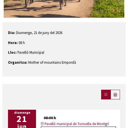
Diapositiva 1 de 1
Dia:
Diumenge, 21 de juny del 2026
Hora:
08 h
Lloc:
Pavelló Municipal
O
rganitza:
Mother of mountains Empordà
diumenge
21
08:00 h
Pavelló municipal de Torroella de Montgrí
jun