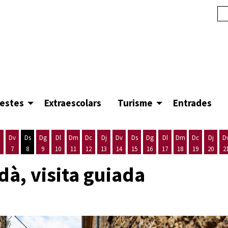
festes
Extraescolars
Turisme
Entrades
Dv
Ds
Dg
Dl
Dm
Dc
Dj
Dv
Ds
Dg
Dl
Dm
Dc
Dj
D
7
8
9
10
11
12
13
14
15
16
17
18
19
20
2
'agost
es 5 d'agost
ijous 6 d'agost
Divendres 7 d'agost
Dissabte 8 d'agost
Diumenge 9 d'agost
Dilluns 10 d'agost
Dimarts 11 d'agost
Dimecres 12 d'agost
Dijous 13 d'agost
Divendres 14 d'agost
Dissabte 15 d'agost
Diumenge 16 d'agost
Dilluns 17 d'agost
Dimarts 18 d'ago
Dimecres 19
Dijous
à, visita guiada