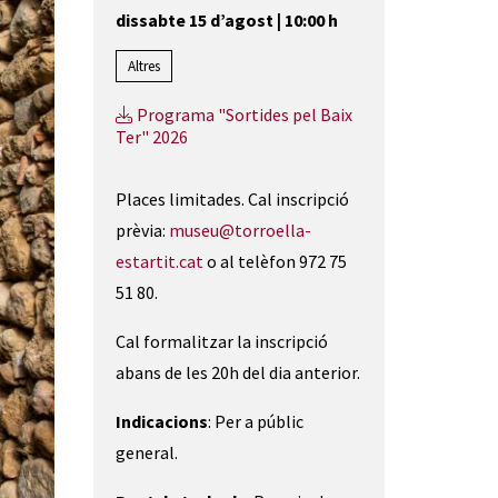
dissabte 15 d’agost
|
10:00 h
Altres
Programa "Sortides pel Baix
Ter" 2026
Places limitades. Cal inscripció
prèvia:
museu@torroella-
estartit.cat
o al telèfon 972 75
51 80.
Cal formalitzar la inscripció
abans de les 20h del dia anterior.
Indicacions
: Per a públic
general.