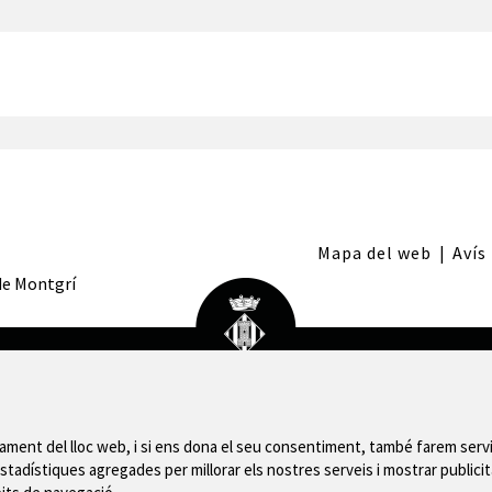
Mapa del web
|
Avís
 de Montgrí
nament del lloc web, i si ens dona el seu consentiment, també farem servi
stadístiques agregades per millorar els nostres serveis i mostrar publicit