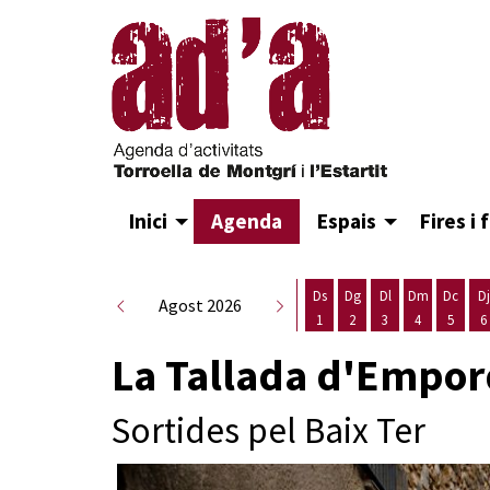
Inici
Agenda
Espais
Fires i 
Ds
Dg
Dl
Dm
Dc
Dj
Agost 2026
1
2
3
4
5
6
Dissabte 1 d'agost
Diumenge 2 d'agost
Dilluns 3 d'agost
Dimarts 4 d
Dimecr
D
La Tallada d'Empord
Sortides pel Baix Ter