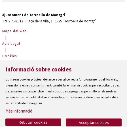
Ajuntament de Torroella de Montgrí
T 972 75 81 12 · Plaça de la Vila, 1 · 17257 Torroella de Montgrí
Mapa del web
|
Avís Legal
|
Cookies
|
Informació sobre cookies
Contactar
|
Utilitzem cookies pròpies i de tercers per al correcte funcionament del lloc web, i
Accessibilitat
si ens dona el seu consentiment, també farem servir cookies per recopilar dades
de les seves visites per obtenir estadístiques agregades per millorar els nostres
serveis i mostrar publicitat relacionada amb les seves preferències a partir dels
seus hàbits de navegació.
Més informació
Rebutjar cookies
Acceptar cookies