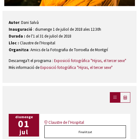
Diapositiva 1 de 1
Autor
: Dani Salvà
Inauguració
: diumenge 1 de juliol de 2018 ales 12.30h
Durada :
de l'1 al 31 de juliol de 2018
Lloc :
Claustre de l'Hospital
Organitza
: Amics de la Fotografia de Torroella de Montgrí
Descarrega't el programa :
Exposició fotogràfica "Hijras, el tercer sexe"
Més informació de
Exposició fotogràfica "Hijras, el tercer sexe"
diumenge
01
Claustre de l’Hospital
jul
Finalitzat