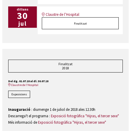
dilluns
30
Claustre de l’Hospital
jul
Finalitzat
Finalitzat
2018
Del dg. 01.07.18
al dl. 30.07.18
Claustre de l’Hospital
Exposicions
Inauguració
: diumenge 1 de juliol de 2018 ales 12.30h
Descarrega't el programa :
Exposició fotogràfica "Hijras, el tercer sexe"
Més informació de
Exposició fotogràfica "Hijras, el tercer sexe"