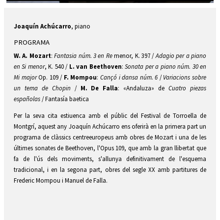
Diapositiva 1 de 1
Joaquín Achúcarro
, piano
PROGRAMA
W. A. Mozart
:
Fantasia núm. 3 en Re
menor, K. 397 /
Adagio per a piano
en Si menor
, K. 540 /
L. van Beethoven
:
Sonata per a piano núm. 30 en
Mi major
Op. 109 /
F. Mompou
:
Cançó i dansa núm. 6
/
Variacions sobre
un tema de Chopin
/
M. De Falla
: «Andaluza» de
Cuatro piezas
españolas
/ Fantasía baetica
Per la seva cita estiuenca amb el públic del Festival de Torroella de
Montgrí, aquest any Joaquín Achúcarro ens oferirà en la primera part un
programa de clàssics centreeuropeus amb obres de Mozart i una de les
últimes sonates de Beethoven, l'Opus 109, que amb la gran llibertat que
fa de l'ús dels moviments, s'allunya definitivament de l'esquema
tradicional, i en la segona part, obres del segle XX amb partitures de
Frederic Mompou i Manuel de Falla.