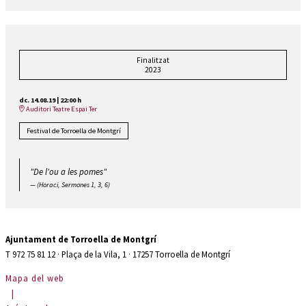
Finalitzat
2023
dc. 14.08.19
|
22:00 h
Auditori Teatre Espai Ter
Festival de Torroella de Montgrí
"De l'ou a les pomes"
(Horaci, Sermones 1, 3, 6)
Ajuntament de Torroella de Montgrí
T 972 75 81 12 · Plaça de la Vila, 1 · 17257 Torroella de Montgrí
Mapa del web
|