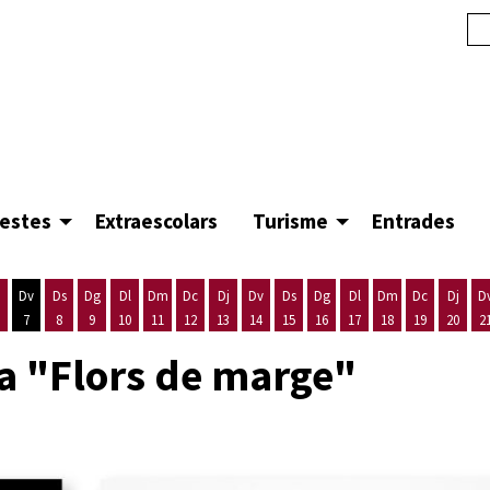
festes
Extraescolars
Turisme
Entrades
Dv
Ds
Dg
Dl
Dm
Dc
Dj
Dv
Ds
Dg
Dl
Dm
Dc
Dj
D
7
8
9
10
11
12
13
14
15
16
17
18
19
20
2
'agost
es 5 d'agost
ijous 6 d'agost
Divendres 7 d'agost
Dissabte 8 d'agost
Diumenge 9 d'agost
Dilluns 10 d'agost
Dimarts 11 d'agost
Dimecres 12 d'agost
Dijous 13 d'agost
Divendres 14 d'agost
Dissabte 15 d'agost
Diumenge 16 d'agost
Dilluns 17 d'agost
Dimarts 18 d'ago
Dimecres 19
Dijous
ca "Flors de marge"