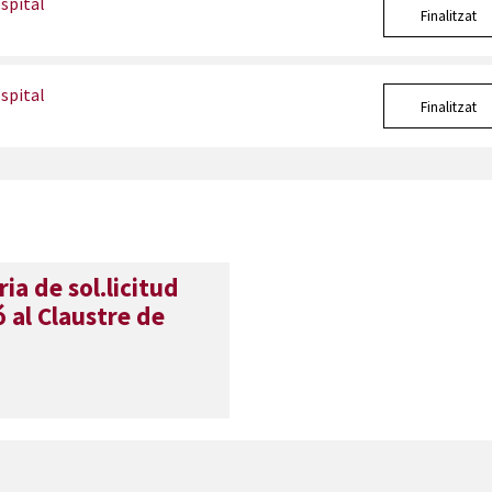
spital
Finalitzat
spital
Finalitzat
ia de sol.licitud
 al Claustre de