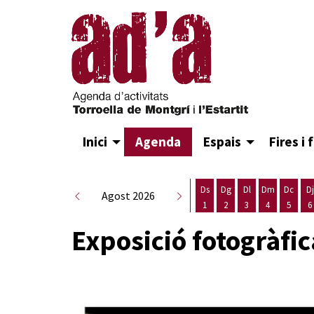
Inici
Agenda
Espais
Fires i 
Ds
Dg
Dl
Dm
Dc
Dj
Agost 2026
1
2
3
4
5
6
Dissabte 1 d'agost
Diumenge 2 d'agost
Dilluns 3 d'agost
Dimarts 4 d
Dimecr
D
Exposició fotogràfi