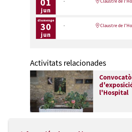
01
Claustre de l’Ho
jun
diumenge
30
Claustre de l’Ho
jun
Activitats relacionades
Convocatòr
d'exposició
l'Hospital