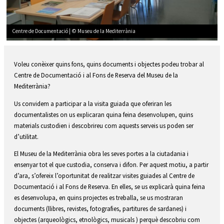
Centre de Documentació | © Museu de la Mediterrània
Diapositiva 2 de 4: Centre de Documentació | © Museu de la Mediterrània
Voleu conèixer quins fons, quins documents i objectes podeu trobar al
Centre de Documentació i al Fons de Reserva del Museu de la
Mediterrània?
Us convidem a participar a la visita guiada que oferiran les
documentalistes on us explicaran quina feina desenvolupen, quins
materials custodien i descobrireu com aquests serveis us poden ser
d’utilitat.
El Museu de la Mediterrània obra les seves portes a la ciutadania i
ensenyar tot el que custodia, conserva i difon. Per aquest motiu, a partir
d’ara, s’ofereix l’oportunitat de realitzar visites guiades al Centre de
Documentació i al Fons de Reserva. En elles, se us explicarà quina feina
es desenvolupa, en quins projectes es treballa, se us mostraran
documents (llibres, revistes, fotografies, partitures de sardanes) i
objectes (arqueològics, etnològics, musicals ) perquè descobriu com