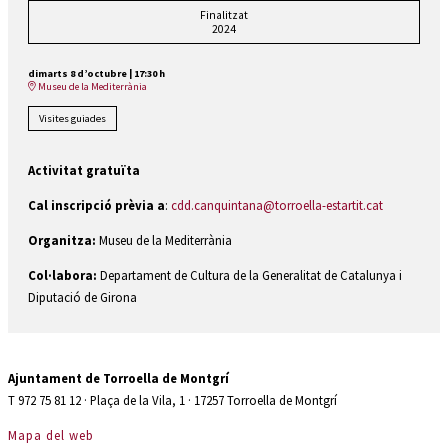
Finalitzat
2024
dimarts 8 d’octubre
|
17:30 h
Museu de la Mediterrània
Visites guiades
Activitat gratuïta
Cal inscripció prèvia a
:
cdd.canquintana@torroella-estartit.cat
Organitza:
Museu de la Mediterrània
Col·labora:
Departament de Cultura de la Generalitat de Catalunya i
Diputació de Girona
Ajuntament de Torroella de Montgrí
T 972 75 81 12 · Plaça de la Vila, 1 · 17257 Torroella de Montgrí
Mapa del web