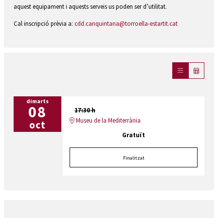
aquest equipament i aquests serveis us poden ser d’utilitat.
Cal inscripció prèvia a:
cdd.canquintana@torroella-estartit.cat
dimarts
08
17:30 h
Museu de la Mediterrània
oct
Gratuït
Finalitzat