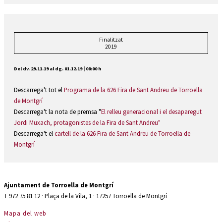
Finalitzat
2019
Del dv. 29.11.19
al dg. 01.12.19
|
08:00 h
Descarrega't tot el
Programa de la 626 Fira de Sant Andreu de Torroella
de Montgrí
Descarrega't la nota de premsa "
El relleu generacional i el desaparegut
Jordi Muxach, protagonistes de la Fira de Sant Andreu"
Descarrega't el
cartell de la 626 Fira de Sant Andreu de Torroella de
Montgrí
Ajuntament de Torroella de Montgrí
T 972 75 81 12 · Plaça de la Vila, 1 · 17257 Torroella de Montgrí
Mapa del web