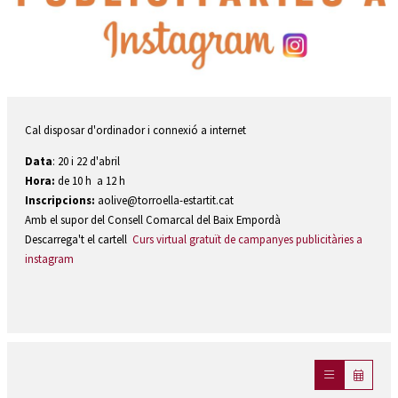
Diapositiva 1 de 1
Cal disposar d'ordinador i connexió a internet
Data
: 20 i 22 d'abril
Hora:
de 10 h a 12 h
Inscripcions:
aolive@torroella-estartit.cat
Amb el supor del Consell Comarcal del Baix Empordà
Descarrega't el cartell
Curs virtual gratuït de campanyes publicitàries a
instagram