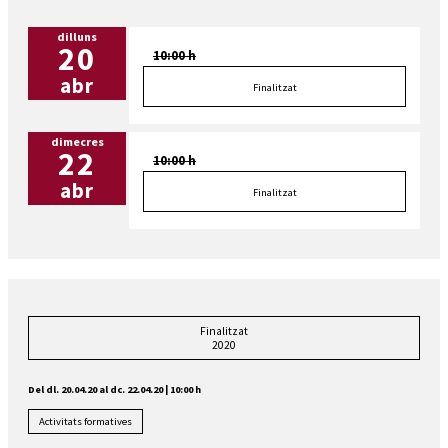
dilluns
20
10:00 h
abr
Finalitzat
dimecres
22
10:00 h
abr
Finalitzat
Finalitzat
2020
Del dl. 20.04.20
al dc. 22.04.20
|
10:00 h
Activitats formatives