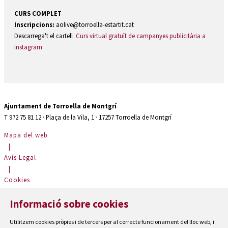
CURS COMPLET
Inscripcions:
aolive@torroella-estartit.cat
Descarrega't el cartell
Curs virtual gratuït de campanyes publicitària a
instagram
Ajuntament de Torroella de Montgrí
T 972 75 81 12 · Plaça de la Vila, 1 · 17257 Torroella de Montgrí
Mapa del web
|
Avís Legal
|
Cookies
|
Informació sobre cookies
Contactar
|
Utilitzem cookies pròpies i de tercers per al correcte funcionament del lloc web, i
Accessibilitat