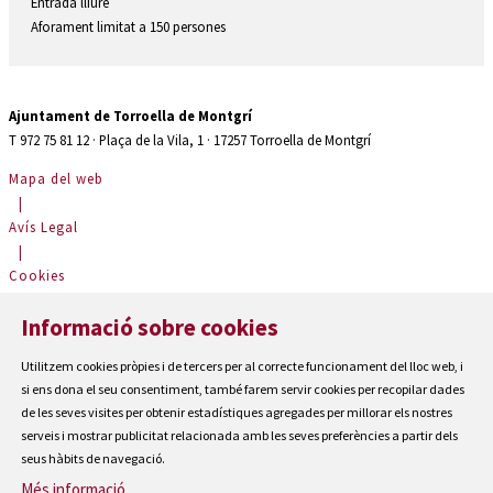
Entrada lliure
Aforament limitat a 150 persones
Ajuntament de Torroella de Montgrí
T 972 75 81 12 · Plaça de la Vila, 1 · 17257 Torroella de Montgrí
Mapa del web
|
Avís Legal
|
Cookies
|
Informació sobre cookies
Contactar
|
Utilitzem cookies pròpies i de tercers per al correcte funcionament del lloc web, i
Accessibilitat
si ens dona el seu consentiment, també farem servir cookies per recopilar dades
de les seves visites per obtenir estadístiques agregades per millorar els nostres
serveis i mostrar publicitat relacionada amb les seves preferències a partir dels
seus hàbits de navegació.
Més informació