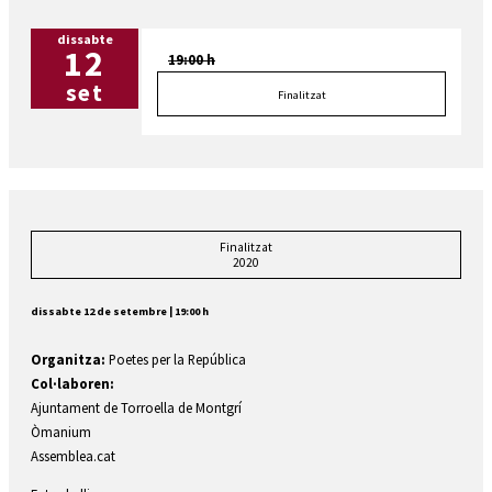
dissabte
12
19:00 h
set
Finalitzat
Finalitzat
2020
dissabte 12 de setembre
|
19:00 h
Organitza:
Poetes per la República
Col·laboren:
Ajuntament de Torroella de Montgrí
Òmanium
Assemblea.cat