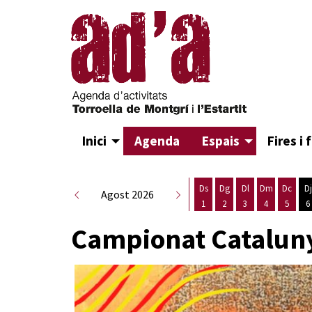
Inici
Agenda
Espais
Fires i 
Ds
Dg
Dl
Dm
Dc
Dj
Agost 2026
1
2
3
4
5
6
Dissabte 1 d'agost
Diumenge 2 d'agost
Dilluns 3 d'agost
Dimarts 4 d
Dimecr
D
Campionat Catalun