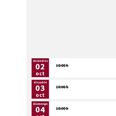
divendres
02
10:00 h
oct
dissabte
03
10:00 h
oct
diumenge
04
10:00 h