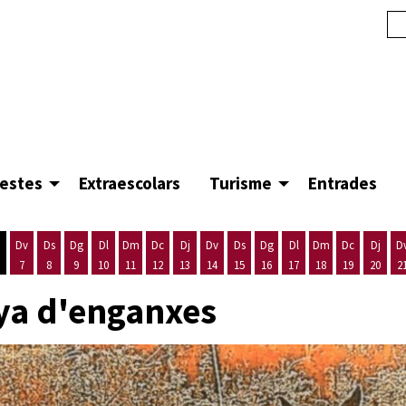
festes
Extraescolars
Turisme
Entrades
Dv
Ds
Dg
Dl
Dm
Dc
Dj
Dv
Ds
Dg
Dl
Dm
Dc
Dj
D
7
8
9
10
11
12
13
14
15
16
17
18
19
20
2
'agost
es 5 d'agost
ijous 6 d'agost
Divendres 7 d'agost
Dissabte 8 d'agost
Diumenge 9 d'agost
Dilluns 10 d'agost
Dimarts 11 d'agost
Dimecres 12 d'agost
Dijous 13 d'agost
Divendres 14 d'agost
Dissabte 15 d'agost
Diumenge 16 d'agost
Dilluns 17 d'agost
Dimarts 18 d'ago
Dimecres 19
Dijous
ya d'enganxes