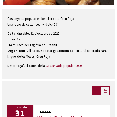
Diapositiva 1 de 1
Castanyada popular en benefici de la Creu Roja
Una ració de castanyes i vi dolç (2 €)
Data:
dissabte, 31 d'octubre de 2020
Hora:
17 h
Lloc
: Plaça de l'Església de l'Estartit
Organitza:
Bell Racó, Societat gastronòmica i cultural confraria Sant
Miquel de les Medes, Creu Roja
Descarrega't el cartell de la
Castanyada popular 2020
dissabte
31
17:00 h