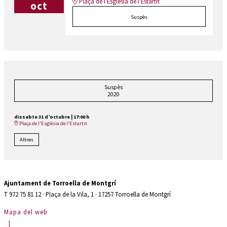
Plaça de l'Església de l'Estartit
oct
Suspès
Suspès
2020
dissabte 31 d’octubre
|
17:00 h
Plaça de l'Església de l'Estartit
Altres
Ajuntament de Torroella de Montgrí
T 972 75 81 12 · Plaça de la Vila, 1 · 17257 Torroella de Montgrí
Mapa del web
|