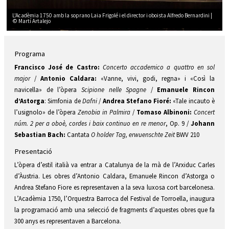
L'Acadèmia 1750 amb la soprano Laia Frigolé i el director i oboista Alfredo Bernardini |
© Martí Artalejo
Diapositiva 2 de 3: L'Acadèmia 1750 amb la soprano Laia Frigolé i el director i oboi
Programa
Francisco José de Castro:
Concerto accademico a quattro en sol
major
/
Antonio Caldara:
«Vanne, vivi, godi, regna» i «Così la
navicella» de l’òpera
Scipione nelle Spagne
/
Emanuele Rincon
d’Astorga
: Simfonia de
Dafni
/
Andrea Stefano Fioré:
«Tale incauto è
l’usignolo» de l’òpera
Zenobia in Palmira
/
Tomaso Albinoni:
Concert
núm. 2 per a oboè, cordes i baix continuo en re menor
, Op. 9 /
Johann
Sebastian Bach:
Cantata
O holder Tag, erwuenschte Zeit
BWV 210
Presentació
L’òpera d’estil italià va entrar a Catalunya de la mà de l’Arxiduc Carles
d’Àustria. Les obres d’Antonio Caldara, Emanuele Rincon d’Astorga o
Andrea Stefano Fiore es representaven a la seva luxosa cort barcelonesa.
L’Acadèmia 1750, l’Orquestra Barroca del Festival de Torroella, inaugura
la programació amb una selecció de fragments d’aquestes obres que fa
300 anys es representaven a Barcelona.