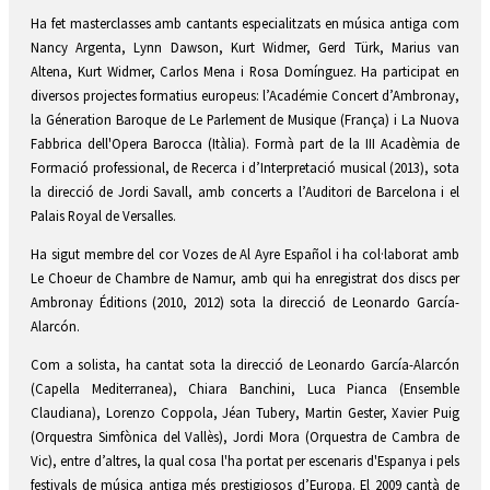
Ha fet masterclasses amb cantants especialitzats en música antiga com
Nancy Argenta, Lynn Dawson, Kurt Widmer, Gerd Türk, Marius van
Altena, Kurt Widmer, Carlos Mena i Rosa Domínguez. Ha participat en
diversos projectes formatius europeus: l’Académie Concert d’Ambronay,
la Géneration Baroque de Le Parlement de Musique (França) i La Nuova
Fabbrica dell'Opera Barocca (Itàlia). Formà part de la III Acadèmia de
Formació professional, de Recerca i d’Interpretació musical (2013), sota
la direcció de Jordi Savall, amb concerts a l’Auditori de Barcelona i el
Palais Royal de Versalles.
Ha sigut membre del cor Vozes de Al Ayre Español i ha col·laborat amb
Le Choeur de Chambre de Namur, amb qui ha enregistrat dos discs per
Ambronay Éditions (2010, 2012) sota la direcció de Leonardo García-
Alarcón.
Com a solista, ha cantat sota la direcció de Leonardo García-Alarcón
(Capella Mediterranea), Chiara Banchini, Luca Pianca (Ensemble
Claudiana), Lorenzo Coppola, Jéan Tubery, Martin Gester, Xavier Puig
(Orquestra Simfònica del Vallès), Jordi Mora (Orquestra de Cambra de
Vic), entre d’altres, la qual cosa l'ha portat per escenaris d'Espanya i pels
festivals de música antiga més prestigiosos d’Europa. El 2009 cantà de