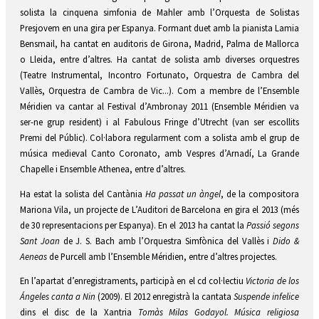
solista la cinquena simfonia de Mahler amb l’Orquesta de Solistas
Presjovem en una gira per Espanya. Formant duet amb la pianista Lamia
Bensmail, ha cantat en auditoris de Girona, Madrid, Palma de Mallorca
o Lleida, entre d’altres. Ha cantat de solista amb diverses orquestres
(Teatre Instrumental, Incontro Fortunato, Orquestra de Cambra del
Vallès, Orquestra de Cambra de Vic...). Com a membre de l’Ensemble
Méridien va cantar al Festival d’Ambronay 2011 (Ensemble Méridien va
ser-ne grup resident) i al Fabulous Fringe d’Utrecht (van ser escollits
Premi del Públic). Col·labora regularment com a solista amb el grup de
música medieval Canto Coronato, amb Vespres d’Arnadí, La Grande
Chapelle i Ensemble Athenea, entre d’altres.
Ha estat la solista del Cantània
Ha passat un àngel
, de la compositora
Mariona Vila, un projecte de L’Auditori de Barcelona en gira el 2013 (més
de 30 representacions per Espanya). En el 2013 ha cantat la
Passió segons
Sant Joan
de J. S. Bach amb l’Orquestra Simfònica del Vallès i
Dido &
Aeneas
de Purcell amb l’Ensemble Méridien, entre d’altres projectes.
En l’apartat d’enregistraments, participà en el cd col·lectiu
Victoria de los
Ángeles canta a Nin
(2009). El 2012 enregistrà la cantata
Suspende infelice
dins el disc de la Xantria
Tomàs Milas Godayol. Música religiosa