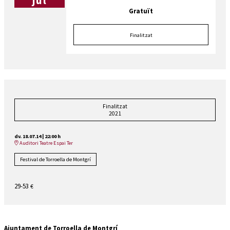
jul
Gratuït
Finalitzat
Finalitzat
2021
dv. 18.07.14
|
22:00 h
Auditori Teatre Espai Ter
Festival de Torroella de Montgrí
29-53
€
Ajuntament de Torroella de Montgrí