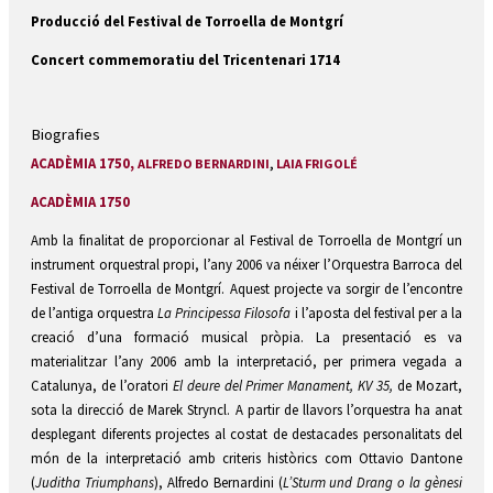
Producció del Festival de Torroella de Montgrí
Concert commemoratiu del Tricentenari 1714
Biografies
ACADÈMIA 1750,
ALFREDO BERNARDINI
,
LAIA FRIGOLÉ
ACADÈMIA 1750
Amb la finalitat de proporcionar al Festival de Torroella de Montgrí un
instrument orquestral propi, l’any 2006 va néixer l’Orquestra Barroca del
Festival de Torroella de Montgrí. Aquest projecte va sorgir de l’encontre
de l’antiga orquestra
La Principessa Filosofa
i l’aposta del festival per a la
creació d’una formació musical pròpia. La presentació es va
materialitzar l’any 2006 amb la interpretació, per primera vegada a
Catalunya, de l’oratori
El deure del Primer Manament, KV 35,
de Mozart,
sota la direcció de Marek Stryncl. A partir de llavors l’orquestra ha anat
desplegant diferents projectes al costat de destacades personalitats del
món de la interpretació amb criteris històrics com Ottavio Dantone
(
Juditha Triumphans
), Alfredo Bernardini (
L’Sturm und Drang o la gènesi