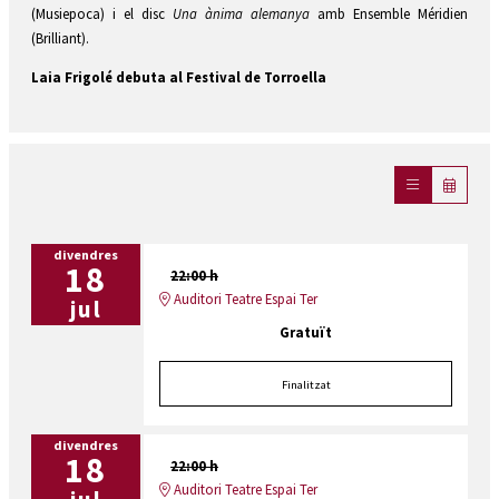
(Musiepoca) i el disc
Una ànima alemanya
amb Ensemble Méridien
(Brilliant).
Laia Frigolé debuta al Festival de Torroella
divendres
18
22:00 h
Auditori Teatre Espai Ter
jul
Gratuït
Finalitzat
divendres
18
22:00 h
Auditori Teatre Espai Ter