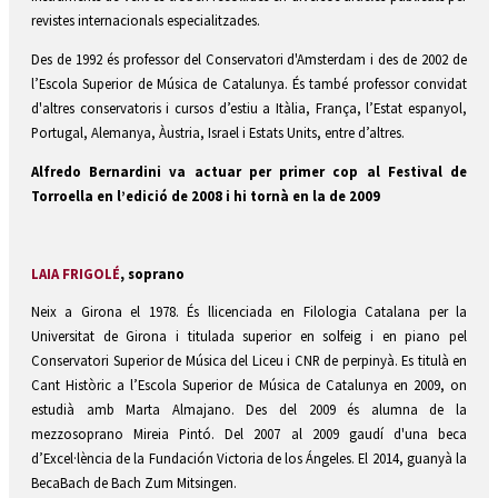
revistes internacionals especialitzades.
Des de 1992 és professor del Conservatori d'Amsterdam i des de 2002 de
l’Escola Superior de Música de Catalunya. És també professor convidat
d'altres conservatoris i cursos d’estiu a Itàlia, França, l’Estat espanyol,
Portugal, Alemanya, Àustria, Israel i Estats Units, entre d’altres.
Alfredo Bernardini va actuar per primer cop al Festival de
Torroella en l’edició de 2008 i hi tornà en la de 2009
LAIA FRIGOLÉ
, soprano
Neix a Girona el 1978. És llicenciada en Filologia Catalana per la
Universitat de Girona i titulada superior en solfeig i en piano pel
Conservatori Superior de Música del Liceu i CNR de perpinyà. Es titulà en
Cant Històric a l’Escola Superior de Música de Catalunya en 2009, on
estudià amb Marta Almajano. Des del 2009 és alumna de la
mezzosoprano Mireia Pintó. Del 2007 al 2009 gaudí d'una beca
d’Excel·lència de la Fundación Victoria de los Ángeles. El 2014, guanyà la
BecaBach de Bach Zum Mitsingen.