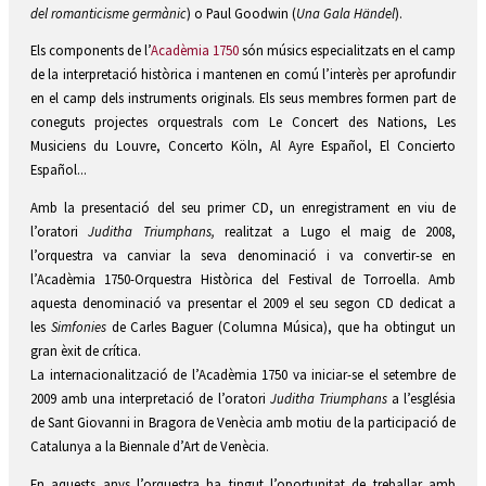
del romanticisme germànic
) o Paul Goodwin (
Una Gala Händel
).
Els components de l’
Acadèmia 1750
són músics especialitzats en el camp
de la interpretació històrica i mantenen en comú l’interès per aprofundir
en el camp dels instruments originals. Els seus membres formen part de
coneguts projectes orquestrals com Le Concert des Nations, Les
Musiciens du Louvre, Concerto Köln, Al Ayre Español, El Concierto
Español...
Amb la presentació del seu primer CD, un enregistrament en viu de
l’oratori
Juditha Triumphans,
realitzat a Lugo el maig de 2008,
l’orquestra va canviar la seva denominació i va convertir-se en
l’Acadèmia 1750-Orquestra Històrica del Festival de Torroella. Amb
aquesta denominació va presentar el 2009 el seu segon CD dedicat a
les
Simfonies
de Carles Baguer (Columna Música), que ha obtingut un
gran èxit de crítica.
La internacionalització de l’Acadèmia 1750 va iniciar-se el setembre de
2009 amb una interpretació de l’oratori
Juditha Triumphans
a l’església
de Sant Giovanni in Bragora de Venècia amb motiu de la participació de
Catalunya a la Biennale d’Art de Venècia.
En aquests anys l’orquestra ha tingut l’oportunitat de treballar amb