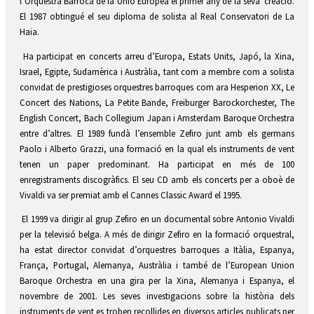
l’Orquestra Barroca de la Unió Europea el primer any de la seva creació.
El 1987 obtingué el seu diploma de solista al Real Conservatori de La
Haia.
Ha participat en concerts arreu d’Europa, Estats Units, Japó, la Xina,
Israel, Egipte, Sudamèrica i Austràlia, tant com a membre com a solista
convidat de prestigioses orquestres barroques com ara Hesperion XX, Le
Concert des Nations, La Petite Bande, Freiburger Barockorchester, The
English Concert, Bach Collegium Japan i Amsterdam Baroque Orchestra
entre d’altres. El 1989 fundà l’ensemble Zefiro junt amb els germans
Paolo i Alberto Grazzi, una formació en la qual els instruments de vent
tenen un paper predominant. Ha participat en més de 100
enregistraments discogràfics. El seu CD amb els concerts per a oboè de
Vivaldi va ser premiat amb el Cannes Classic Award el 1995.
El 1999 va dirigir al grup Zefiro en un documental sobre Antonio Vivaldi
per la televisió belga. A més de dirigir Zefiro en la formació orquestral,
ha estat director convidat d’orquestres barroques a Itàlia, Espanya,
França, Portugal, Alemanya, Austràlia i també de l’European Union
Baroque Orchestra en una gira per la Xina, Alemanya i Espanya, el
novembre de 2001. Les seves investigacions sobre la història dels
instruments de vent es troben recollides en diversos articles publicats per