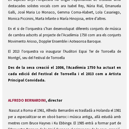
destacades solistes vocals com ara Isabel Rey, Núria Rial, Emanuela
Galli, José Maria Lo Monaco, Gemma Coma-Alabert, Lola Casariego,
Monica Piccinini, Marta Infante o María Hinojosa, entre d’altres.
En el si de l’orquestra s’han desenvolupat diferents conjunts de música
de cambra adscrits al projecte de l’Acadèmia 1750 com ara els conjunts
Movimento Arioso, Doppler Ensemble i Aoteaoroa Baroque.
El 2013 l'orquestra va inaugurar l'Auditori Espai Ter de Torroella de
Montgrí, seu del Festival de Torroella
Des de la seva creació el 2006, l’Acadèmia 1750 ha actuat en
cada edició del Festival de Torroella i el 2013 com a Artista
Principal Convidada.
ALFREDO BERNARDINI
, director
Nascut a Roma el 1961, Alfredo Bernardini es traslladà a Holanda el 1981
per a especialitzar-se en oboè barroc i música antiga, allà estudià amb
mestres com Bruce Haynes i Ku Ebbinge. El 1985 entrà a formar part de