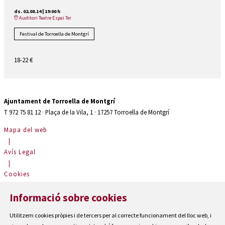
ds. 02.08.14
|
19:00 h
Auditori Teatre Espai Ter
Festival de Torroella de Montgrí
18-22 €
Ajuntament de Torroella de Montgrí
T 972 75 81 12 · Plaça de la Vila, 1 · 17257 Torroella de Montgrí
Mapa del web
|
Avís Legal
|
Cookies
|
Informació sobre cookies
Contactar
|
Utilitzem cookies pròpies i de tercers per al correcte funcionament del lloc web, i
Accessibilitat