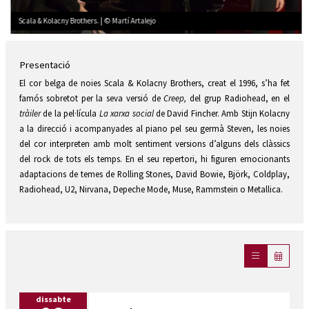
Scala & Kolacny Brothers. | © Martí Artalejo
Diapositiva 2 de 3: Scala & Kolacny Brothers. | © Martí Artalejo
Presentació
El cor belga de noies Scala & Kolacny Brothers, creat el 1996, s’ha fet
famós sobretot per la seva versió de
Creep,
del grup Radiohead, en el
tràiler
de la pel·lícula
La xarxa social
de David Fincher. Amb Stijn Kolacny
a la direcció i acompanyades al piano pel seu germà Steven, les noies
del cor interpreten amb molt sentiment versions d’alguns dels clàssics
del rock de tots els temps. En el seu repertori, hi figuren emocionants
adaptacions de temes de Rolling Stones, David Bowie, Björk, Coldplay,
Radiohead, U2, Nirvana, Depeche Mode, Muse, Rammstein o Metallica.
dissabte