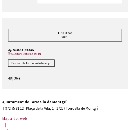
Finalitzat
2023
dj. 06.08.15
|
22:00 h
Auditori Teatre Espai Ter
Festival de Torroella de Montgrí
48 | 36 €
Ajuntament de Torroella de Montgrí
T 972 75 81 12 · Plaça de la Vila, 1 · 17257 Torroella de Montgrí
Mapa del web
|