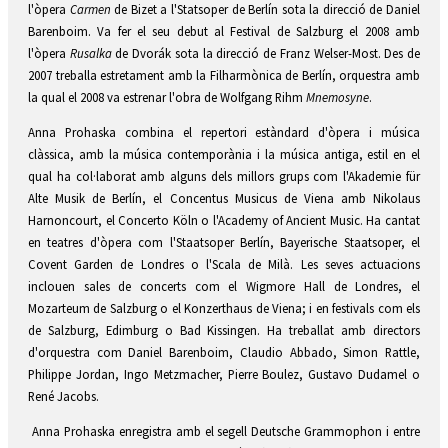
l'òpera
Carmen
de Bizet a l'Statsoper de Berlín sota la direcció de Daniel
Barenboim. Va fer el seu debut al Festival de Salzburg el 2008 amb
l'òpera
Rusalka
de Dvorák sota la direcció de Franz Welser-Most. Des de
2007 treballa estretament amb la Filharmònica de Berlín, orquestra amb
la qual el 2008 va estrenar l'obra de Wolfgang Rihm
Mnemosyne
.
Anna Prohaska combina el repertori estàndard d'òpera i música
clàssica, amb la música contemporània i la música antiga, estil en el
qual ha col·laborat amb alguns dels millors grups com l'Akademie für
Alte Musik de Berlín, el Concentus Musicus de Viena amb Nikolaus
Harnoncourt, el Concerto Köln o l'Academy of Ancient Music. Ha cantat
en teatres d'òpera com l'Staatsoper Berlín, Bayerische Staatsoper, el
Covent Garden de Londres o l'Scala de Milà. Les seves actuacions
inclouen sales de concerts com el Wigmore Hall de Londres, el
Mozarteum de Salzburg o el Konzerthaus de Viena; i en festivals com els
de Salzburg, Edimburg o Bad Kissingen. Ha treballat amb directors
d'orquestra com Daniel Barenboim, Claudio Abbado, Simon Rattle,
Philippe Jordan, Ingo Metzmacher, Pierre Boulez, Gustavo Dudamel o
René Jacobs.
Anna Prohaska enregistra amb el segell Deutsche Grammophon i entre