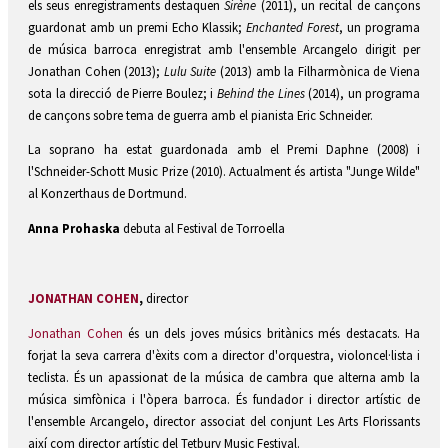
els seus enregistraments destaquen
Sirène
(2011), un recital de cançons
guardonat amb un premi Echo Klassik;
Enchanted Forest
, un programa
de música barroca enregistrat amb l'ensemble Arcangelo dirigit per
Jonathan Cohen (2013);
Lulu Suite
(2013) amb la Filharmònica de Viena
sota la direcció de Pierre Boulez; i
Behind the Lines
(2014), un programa
de cançons sobre tema de guerra amb el pianista Eric Schneider.
La soprano ha estat guardonada amb el Premi Daphne (2008) i
l'Schneider-Schott Music Prize (2010). Actualment és artista "Junge Wilde"
al Konzerthaus de Dortmund.
Anna Prohaska
debuta al Festival de Torroella
JONATHAN COHEN
,
director
Jonathan Cohen
és un dels joves músics britànics més destacats. Ha
forjat la seva carrera d'èxits com a director d'orquestra, violoncel·lista i
teclista. És un apassionat de la música de cambra que alterna amb la
música simfònica i l'òpera barroca. És fundador i director artístic de
l'ensemble Arcangelo, director associat del conjunt Les Arts Florissants
així com director artístic del Tetbury Music Festival.