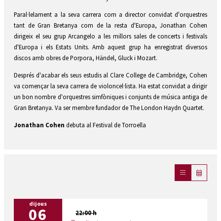
Paral·lelament a la seva carrera com a director convidat d'orquestres
tant de Gran Bretanya com de la resta d'Europa, Jonathan Cohen
dirigeix el seu grup Arcangelo a les millors sales de concerts i festivals
d'Europa i els Estats Units. Amb aquest grup ha enregistrat diversos
discos amb obres de Porpora, Händel, Gluck i Mozart.
Després d'acabar els seus estudis al Clare College de Cambridge, Cohen
va començar la seva carrera de violoncel·lista. Ha estat convidat a dirigir
un bon nombre d'orquestres simfòniques i conjunts de música antiga de
Gran Bretanya. Va ser membre fundador de The London Haydn Quartet.
Jonathan Cohen
debuta al Festival de Torroella
dijous
06
22:00 h