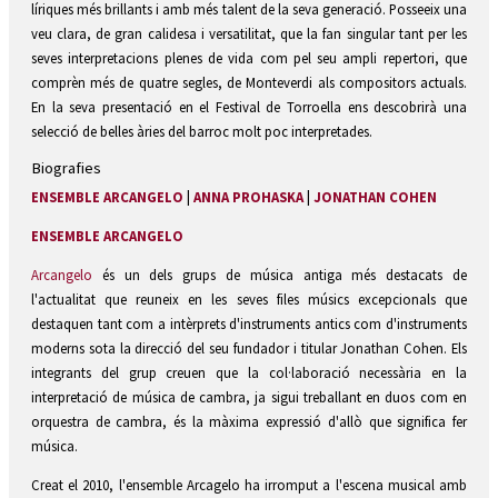
líriques més brillants i amb més talent de la seva generació. Posseeix una
veu clara, de gran calidesa i versatilitat, que la fan singular tant per les
seves interpretacions plenes de vida com pel seu ampli repertori, que
comprèn més de quatre segles, de Monteverdi als compositors actuals.
En la seva presentació en el Festival de Torroella ens descobrirà una
selecció de belles àries del barroc molt poc interpretades.
Biografies
ENSEMBLE ARCANGELO
|
ANNA PROHASKA
|
JONATHAN COHEN
ENSEMBLE ARCANGELO
Arcangelo
és un dels grups de música antiga més destacats de
l'actualitat que reuneix en les seves files músics excepcionals que
destaquen tant com a intèrprets d'instruments antics com d'instruments
moderns sota la direcció del seu fundador i titular Jonathan Cohen. Els
integrants del grup creuen que la col·laboració necessària en la
interpretació de música de cambra, ja sigui treballant en duos com en
orquestra de cambra, és la màxima expressió d'allò que significa fer
música.
Creat el 2010, l'ensemble Arcagelo ha irromput a l'escena musical amb