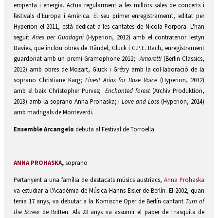
empenta i energia. Actua regularment a les millors sales de concerts i
festivals d'Europa i Amèrica. El seu primer enregistramemt, editat per
Hyperion el 2011, està dedicat a les cantates de Nicola Porpora. L'han
seguit
Aries per Guadagni
(Hyperion, 2012) amb el contratenor Iestyn
Davies
,
que inclou obres de Händel, Gluck i C.P.E. Bach, enregistrament
guardonat amb un premi Gramophone 2012;
Amoretti
(Berlin Classics,
2012) amb obres de Mozart, Gluck i Grétry amb la col·laboració de la
soprano Christiane Karg;
Finest Arias for Base Voice
(Hyperion, 2012)
amb el baix Christopher Purves;
Enchanted forest
(Archiv Produktion,
2013) amb la soprano Anna Prohaska; i
Love and Loss
(Hyperion, 2014)
amb madrigals de Monteverdi.
Ensemble Arcangelo
debuta al Festival de Torroella
ANNA PROHASKA
,
soprano
Pertanyent a una família de destacats músics austríacs,
Anna Prohaska
va estudiar a l'Acadèmia de Música Hanns Eisler de Berlín. El 2002, quan
tenia 17 anys, va debutar a la Komische Oper de Berlín cantant
Turn of
the Screw
de Britten. Als 23 anys va assumir el paper de Frasquita de