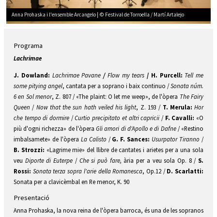
Anna Prohaska i l'ensemble Arcangelo | © Festival de Torroella / Martí Artalejo
Diapositiva 2 de 3: Anna Prohaska i l'ensemble Arcangelo | © Festival de Torroella /
Programa
Lachrimae
J. Dowland:
Lachrimae Pavane
/
Flow my tears
/ H. Purcell:
Tell me
some pitying angel
, cantata per a soprano i baix continuo /
Sonata núm.
6 en Sol menor
, Z. 807 / «The plaint: O let me weep», de l'òpera
The Fairy
Queen
/
Now that the sun hath veiled his light
, Z. 193 /
T. Merula:
Hor
che tempo di dormire
/
Curtio precipitato et altri capricii
/
F. Cavalli:
«O
più d'ogni richezza» de l'òpera
Gli amori di d'Apollo e di Dafne
/ «Restino
imbalsamete» de l'òpera
La Calisto
/
G. F. Sances:
Usurpator Tiranno
/
B. Strozzi:
«Lagrime mie» del llibre de cantates i arietes per a una sola
veu
Diporte di Euterpe
/
Che si può fare,
ària per a veu sola Op. 8 /
S.
Rossi:
Sonata terza sopra l'arie della Romanesca
, Op.12 /
D. Scarlatti:
Sonata per a clavicèmbal en Re menor, K. 90
Presentació
Anna Prohaska, la nova reina de l'òpera barroca, és una de les sopranos