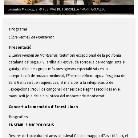
Ensemble Micrologus | © FESTIVAL DE TORROELLA / MARTÍ ARTALEJO
Diapositiva 1 de 1
Programa
Llibre vermell de Montserrat
Presentació
El
Llibre vermell de Montserrat
, testimoni excepcional de la polifonia
catalana del segle XIV, arriba al Festival de Torroella de Montgrí sota el
guiatge d'un dels grups més prestigiosos especialitzats en la
interpretació de música medieval, l'Ensemble Micrologus. L'església de
Sant Genís serà, en aquest cas, el marc per a la interpretació de
l'excepcional recull de cançons i danses de pelegrins recollides en el
manuscrit joia de la biblioteca del monestir de Montserrat.
Concert a la memòria d’Ernest Lluch
Biografies
ENSEMBLE MICROLOGUS
Després de tocar durant anys al festival Calendimaggio d'Assís (Itàlia), el