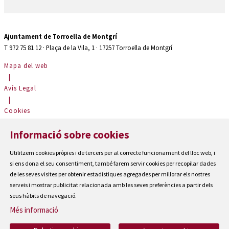
Ajuntament de Torroella de Montgrí
T 972 75 81 12 · Plaça de la Vila, 1 · 17257 Torroella de Montgrí
Mapa del web
|
Avís Legal
|
Cookies
|
Informació sobre cookies
Contactar
|
Utilitzem cookies pròpies i de tercers per al correcte funcionament del lloc web, i
Accessibilitat
si ens dona el seu consentiment, també farem servir cookies per recopilar dades
de les seves visites per obtenir estadístiques agregades per millorar els nostres
serveis i mostrar publicitat relacionada amb les seves preferències a partir dels
seus hàbits de navegació.
Més informació