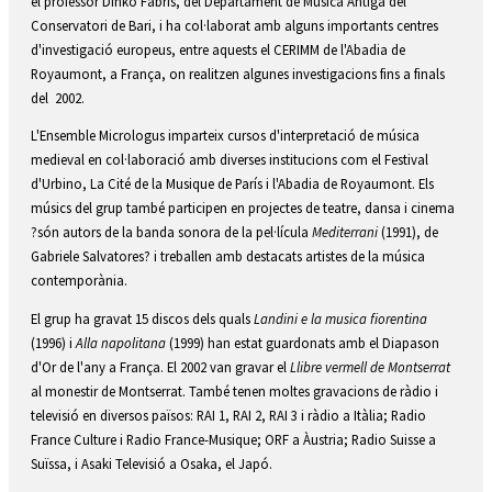
el professor Dinko Fabris, del Departament de Música Antiga del
Conservatori de Bari, i ha col·laborat amb alguns importants centres
d'investigació europeus, entre aquests el CERIMM de l'Abadia de
Royaumont, a França, on realitzen algunes investigacions fins a finals
del 2002.
L'Ensemble Micrologus imparteix cursos d'interpretació de música
medieval en col·laboració amb diverses institucions com el Festival
d'Urbino, La Cité de la Musique de París i l'Abadia de Royaumont. Els
músics del grup també participen en projectes de teatre, dansa i cinema
?són autors de la banda sonora de la pel·lícula
Mediterrani
(1991), de
Gabriele Salvatores? i treballen amb destacats artistes de la música
contemporània.
El grup ha gravat 15 discos dels quals
Landini e la musica fiorentina
(1996) i
Alla napolitana
(1999) han estat guardonats amb el Diapason
d'Or de l'any a França. El 2002 van gravar el
Llibre vermell de Montserrat
al monestir de Montserrat. També tenen moltes gravacions de ràdio i
televisió en diversos països: RAI 1, RAI 2, RAI 3 i ràdio a Itàlia; Radio
France Culture i Radio France-Musique; ORF a Àustria; Radio Suisse a
Suïssa, i Asaki Televisió a Osaka, el Japó.