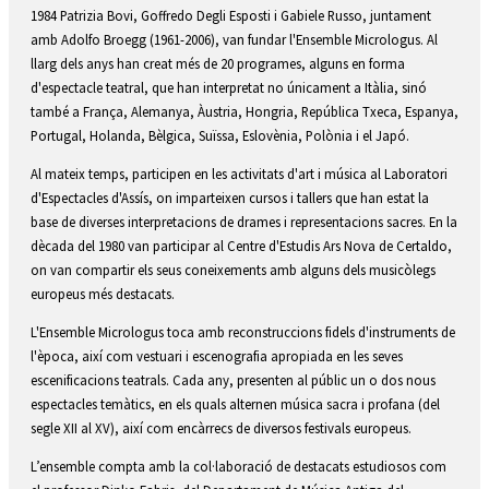
1984 Patrizia Bovi, Goffredo Degli Esposti i Gabiele Russo, juntament
amb Adolfo Broegg (1961-2006), van fundar l'Ensemble Micrologus. Al
llarg dels anys han creat més de 20 programes, alguns en forma
d'espectacle teatral, que han interpretat no únicament a Itàlia, sinó
també a França, Alemanya, Àustria, Hongria, República Txeca, Espanya,
Portugal, Holanda, Bèlgica, Suïssa, Eslovènia, Polònia i el Japó.
Al mateix temps, participen en les activitats d'art i música al Laboratori
d'Espectacles d'Assís, on imparteixen cursos i tallers que han estat la
base de diverses interpretacions de drames i representacions sacres. En la
dècada del 1980 van participar al Centre d'Estudis Ars Nova de Certaldo,
on van compartir els seus coneixements amb alguns dels musicòlegs
europeus més destacats.
L'Ensemble Micrologus toca amb reconstruccions fidels d'instruments de
l'època, així com vestuari i escenografia apropiada en les seves
escenificacions teatrals. Cada any, presenten al públic un o dos nous
espectacles temàtics, en els quals alternen música sacra i profana (del
segle XII al XV), així com encàrrecs de diversos festivals europeus.
L’ensemble compta amb la col·laboració de destacats estudiosos com