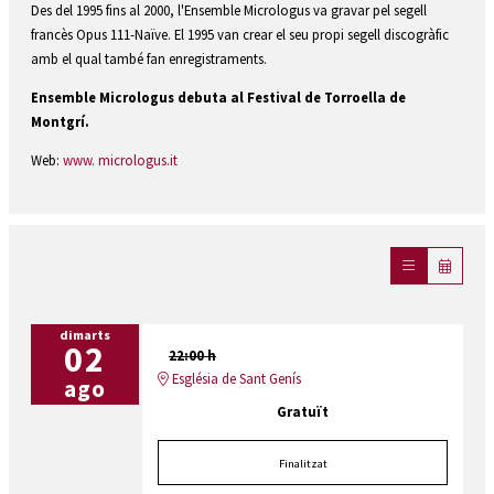
Des del 1995 fins al 2000, l'Ensemble Micrologus va gravar pel segell
francès Opus 111-Naïve. El 1995 van crear el seu propi segell discogràfic
amb el qual també fan enregistraments.
Ensemble Micrologus debuta al Festival de Torroella de
Montgrí.
Web:
www. micrologus.it
dimarts
02
22:00 h
Església de Sant Genís
ago
Gratuït
Finalitzat