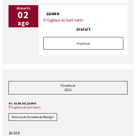
dimarts
02
22:00 h
Església de Sant Genís
ago
Gratuït
Finalitzat
Finalitzat
2021
dt. 02.08.16
|
22:00 h
Església de Sant Genís
Festival de Torroella de Montgrí
26-30 €