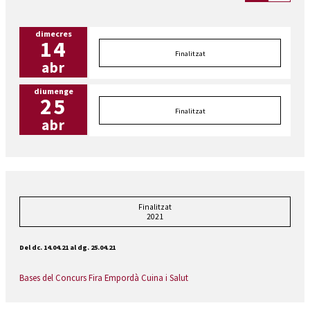
dimecres
14
Finalitzat
abr
diumenge
25
Finalitzat
abr
Finalitzat
2021
Del dc. 14.04.21
al dg. 25.04.21
Bases del Concurs Fira Empordà Cuina i Salut