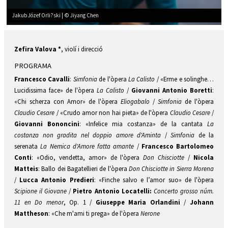
Jakub Józef Orli?ski | © Jiyang Chen
Diapositiva 2 de 2: Jakub Józef Orli?ski | © Jiyang Chen
Zefira Valova *
, violí i direcció
PROGRAMA
Francesco Cavalli
:
Simfonia
de l'òpera
La Calisto
/ «Erme e solinghe…
Lucidissima face» de l'òpera
La Calisto
/
Giovanni Antonio Boretti
:
«Chi scherza con Amor» de l'òpera
Eliogabalo
/
Simfonia
de l'òpera
Claudio Cesare
/ «Crudo amor non hai pieta» de l'òpera
Claudio Cesare
/
Giovanni Bononcini
: «Infelice mia costanza» de la cantata
La
costanza non gradita
nel doppio amore d'Aminta
/
Simfonia
de la
serenata
La Nemica d'Amore fatta amante
/
Francesco
Bartolomeo
Conti
: «Odio, vendetta, amor» de l'òpera
Don Chisciotte
/
Nicola
Matteis
: Ballo dei Bagatellieri de l'òpera
Don Chisciotte in Sierra Morena
/
Lucca Antonio
Predieri
: «Finche salvo e l’amor suo» de l'òpera
Scipione il Giovane
/
Pietro Antonio Locatelli:
Concerto grosso núm.
11 en Do menor
, Op. 1 /
Giuseppe Maria Orlandini
/
Johann
Mattheson
: «Che m'ami ti prega» de l'òpera
Nerone