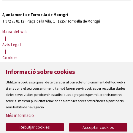
Ajuntament de Torroella de Montgrí
T 972 75 81 12 · Plaça de la Vila, 1 · 17257 Torroella de Montgrí
Mapa del web
|
Avís Legal
|
Cookies
|
Informació sobre cookies
Contactar
|
Utilitzem cookies pròpies i de tercers per al correcte funcionament del lloc web, i
Accessibilitat
si ens dona el seu consentiment, també farem servir cookies per recopilar dades
de les seves visites per obtenir estadístiques agregades per millorar els nostres
serveis i mostrar publicitat relacionada amb les seves preferències a partir dels
seus hàbits de navegació.
Més informació
Rebutjar cookies
Acceptar cookies