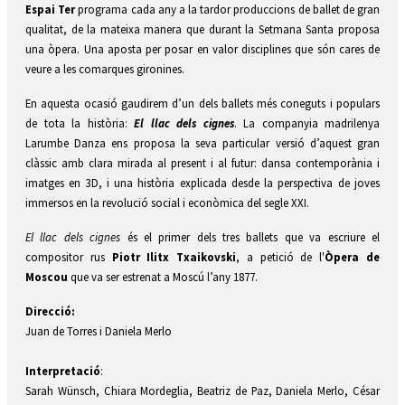
Espai Ter 
programa cada any a la tardor produccions de ballet de gran 
qualitat, de la mateixa manera que durant la Setmana Santa proposa 
una òpera. Una aposta per posar en valor disciplines que són cares de 
veure a les comarques gironines. 
En aquesta ocasió gaudirem d’un dels ballets més coneguts i populars 
de tota la història: 
El llac dels cignes
. La companyia madrilenya 
Larumbe Danza ens proposa la seva particular versió d’aquest gran 
clàssic amb clara mirada al present i al futur: dansa contemporània i 
imatges en 3D, i una història explicada desde la perspectiva de joves 
immersos en la revolució social i econòmica del segle XXI. 
El llac dels cignes
 és el primer dels tres ballets que va escriure el 
compositor rus 
Piotr Ilitx Txaikovski
, a petició de l'
Òpera de 
Moscou
 que va ser estrenat a Moscú l’any 1877. 
Direcció:
Juan de Torres i Daniela Merlo
Interpretació
: 
Sarah Wünsch, Chiara Mordeglia, Beatriz de Paz, Daniela Merlo, César 