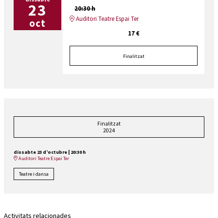
23
20:30 h
Auditori Teatre Espai Ter
oct
17 €
Finalitzat
Finalitzat
2024
dissabte 23 d’octubre
|
20:30 h
Auditori Teatre Espai Ter
Teatre i dansa
Activitats relacionades