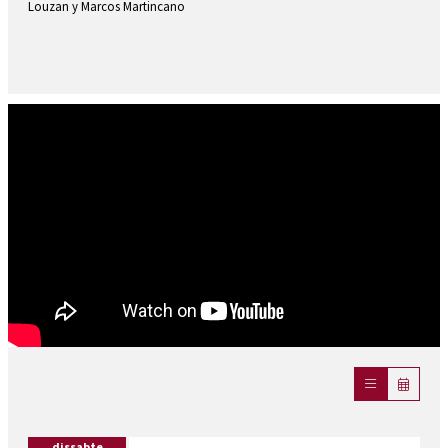
Louzan y Marcos Martincano
dissabte