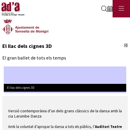
Cerca
C
El llac dels cignes 3D
El gran ballet de tots els temps
El llac dels cignes 3D
Diapositiva 1 de 1
Versió contemporània d’un dels grans clàssics de la dansa amb la 
cia Larumbe Danza 
Amb la voluntat d’apropar la dansa a tots els públics, l’
Auditori Teatre 