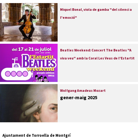
Miquel Bonal, viola de gamba "del silenci a
l'emoció"
Beatles Weekend: Concert The Beatles "A
viva veu" amb la Coral Les Veus de l'Estartit
Wolfgang Amadeus Mozart
gener-maig 2025
Ajuntament de Torroella de Montgrí