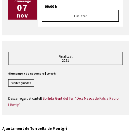
diumenge
07
09:00 h
nov
Finalitzat
Finalitzat
2021
diumenge 7 de novembre
|
09:00 h
Visites guiades
Descarrega't el cartell
Sortida Gent del Ter "Dels Masos de Pals a Radio
Liberty"
Ajuntament de Torroella de Montgrí