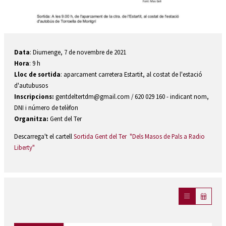
Diapositiva 1 de 1
Data
: Diumenge, 7 de novembre de 2021
Hora
: 9 h
Lloc de sortida
: aparcament carretera Estartit, al costat de l'estació
d'autubusos
Inscripcions:
gentdeltertdm@gmail.com / 620 029 160 - indicant nom,
DNI i número de telèfon
Organitza:
Gent del Ter
Descarrega't el cartell
Sortida Gent del Ter "Dels Masos de Pals a Radio
Liberty"