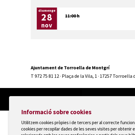
diumenge
28
11:00 h
nov
Ajuntament de Torroella de Montgrí
T 972 75 81 12 · Plaça de la Vila, 1 · 17257 Torroella
Informació sobre cookies
Utilitzem cookies pròpies i de tercers per al correcte funcio
cookies per recopilar dades de les seves visites per obtenir e