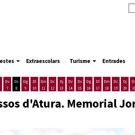
festes
Extraescolars
Turisme
Entrades
Dv
Ds
Dg
Dl
Dm
Dc
Dj
Dv
Ds
Dg
Dl
Dm
Dc
Dj
D
7
8
9
10
11
12
13
14
15
16
17
18
19
20
2
'agost
es 5 d'agost
ijous 6 d'agost
Divendres 7 d'agost
Dissabte 8 d'agost
Diumenge 9 d'agost
Dilluns 10 d'agost
Dimarts 11 d'agost
Dimecres 12 d'agost
Dijous 13 d'agost
Divendres 14 d'agost
Dissabte 15 d'agost
Diumenge 16 d'agost
Dilluns 17 d'agost
Dimarts 18 d'ago
Dimecres 19
Dijous
sos d'Atura. Memorial Jor
s