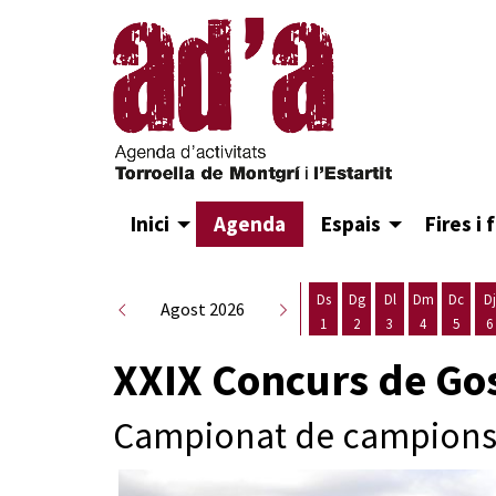
Inici
Agenda
Espais
Fires i 
Ds
Dg
Dl
Dm
Dc
Dj
Agost 2026
1
2
3
4
5
6
Dissabte 1 d'agost
Diumenge 2 d'agost
Dilluns 3 d'agost
Dimarts 4 d
Dimecr
D
XXIX Concurs de Gos
Campionat de campion