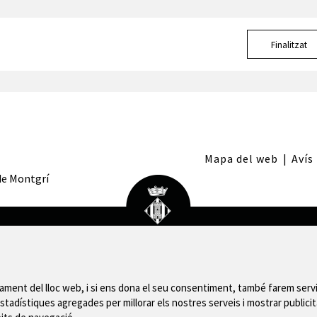
Finalitzat
Mapa del web
|
Avís
 de Montgrí
nament del lloc web, i si ens dona el seu consentiment, també farem servi
stadístiques agregades per millorar els nostres serveis i mostrar publicit