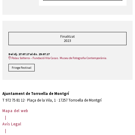
Finalitzat
2023
Del dj. 27.07.17
al ds. 29.07.17
Palau Solterra – Fundació Vila Casas. Museu de Fotografia Contemporània.
Fringe Festival
Ajuntament de Torroella de Montgrí
T 972 75 81 12 · Plaça de la Vila, 1 · 17257 Torroella de Montgrí
Mapa del web
|
Avís Legal
|