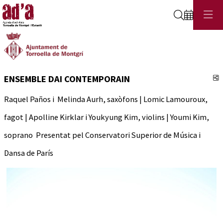
Cerca
C
ENSEMBLE DAI CONTEMPORAIN
Raquel Paños i Melinda Aurh, saxòfons | Lomic Lamouroux,
fagot | Apolline Kirklar i Youkyung Kim, violins | Youmi Kim,
soprano Presentat pel Conservatori Superior de Música i
Dansa de París