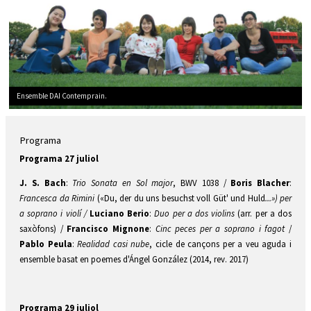
Ensemble DAI Contemprain.
Diapositiva 1 de 1
Programa
Programa 27 juliol
J. S. Bach
:
Trio Sonata en Sol major
, BWV 1038 /
Boris Blacher
:
Francesca
da Rimini
(«Du, der du uns besuchst voll Güt' und Huld
...
») per
a soprano i violí /
Luciano Berio
:
Duo per a dos violins
(arr. per a dos
saxòfons) /
Francisco Mignone
:
Cinc peces per a soprano i fagot
/
Pablo Peula
:
Realidad casi nube
, cicle de cançons per a veu aguda i
ensemble basat en poemes d'Ángel González (2014, rev. 2017)
Programa 29 juliol