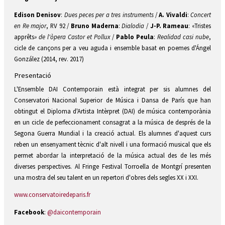
Edison Denisov
:
Dues peces per a tres instruments
/
A. Vivaldi
:
Concert
en Re major
, RV 92 /
Bruno Maderna
:
Dialodia
/
J-P. Rameau
: «Tristes
apprêts
» de l'òpera
Castor et Pollux
/
Pablo Peula
:
Realidad casi nube
,
cicle de cançons per a veu aguda i ensemble basat en poemes d'Ángel
González (2014, rev. 2017)
Presentació
L'Ensemble DAI Contemporain està integrat per sis alumnes del
Conservatori Nacional Superior de Música i Dansa de París que han
obtingut el Diploma d'Artista Intèrpret (DAI) de música contemporània
en un cicle de perfeccionament consagrat a la música de després de la
Segona Guerra Mundial i la creació actual. Els alumnes d'aquest curs
reben un ensenyament tècnic d'alt nivell i una formació musical que els
permet abordar la interpretació de la música actual des de les més
diverses perspectives. Al Fringe Festival Torroella de Montgrí presenten
una mostra del seu talent en un repertori d'obres dels segles XX i XXI.
www.conservatoiredeparis.fr
Facebook
:
@daicontemporain