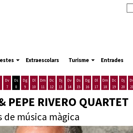
festes
Extraescolars
Turisme
Entrades
Dv
Ds
Dg
Dl
Dm
Dc
Dj
Dv
Ds
Dg
Dl
Dm
Dc
Dj
D
7
8
9
10
11
12
13
14
15
16
17
18
19
20
2
'agost
es 5 d'agost
ijous 6 d'agost
Divendres 7 d'agost
Dissabte 8 d'agost
Diumenge 9 d'agost
Dilluns 10 d'agost
Dimarts 11 d'agost
Dimecres 12 d'agost
Dijous 13 d'agost
Divendres 14 d'agost
Dissabte 15 d'agost
Diumenge 16 d'agost
Dilluns 17 d'agost
Dimarts 18 d'ago
Dimecres 19
Dijous
 & PEPE RIVERO QUARTET
ys de música màgica