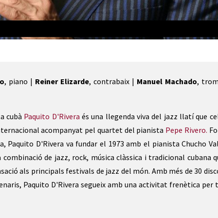
ley
ro
, piano |
Reiner Elizarde
, contrabaix |
Manuel Machado
, tro
ta cubà
Paquito D'Rivera
és una llegenda viva del jazz llatí que ce
internacional acompanyat pel quartet del pianista
Pepe Rivero.
Fo
a, Paquito D'Rivera va fundar el 1973 amb el pianista Chucho Val
a combinació de jazz, rock, música clàssica i tradicional cubana q
sació als principals festivals de jazz del món. Amb més de 30 disc
enaris, Paquito D'Rivera segueix amb una activitat frenètica per t