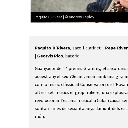
Paquito D'Rivera | © Andrew Lepley
Diapositiva 1 de 3: Paquito D'Rivera | © Andrew Lep
Paquito D'Rivera
, saxo i clarinet |
Pepe Rive
|
Georvis Pico
, bateria
Guanyador de 14 premis Grammy, el saxofonis
aquest any el seu 70è aniversari amb una gira 
com a músic clàssic al Conservatori de l'Havan
altres set músics el grup Irakere, una explosiv
revolucionar l'escena musical a Cuba i causà sen
solitari i més de seixanta anys damunt dels esc
món.