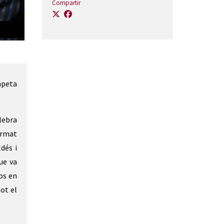
Compartir
Paquito D'Rivera | © Alberto Romeu
mpeta
lebra
rmat
dés i
ue va
os en
ot el