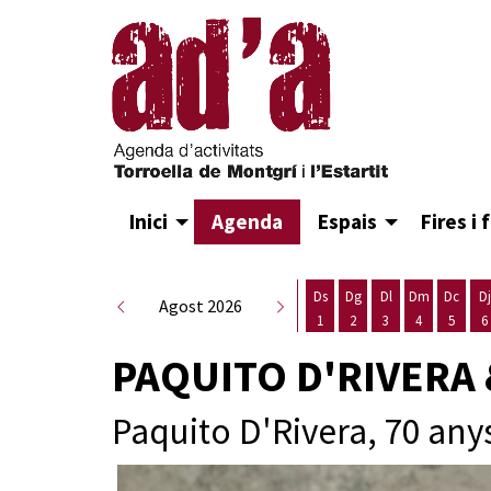
Inici
Agenda
Espais
Fires i 
Ds
Dg
Dl
Dm
Dc
Dj
Agost 2026
1
2
3
4
5
6
Dissabte 1 d'agost
Diumenge 2 d'agost
Dilluns 3 d'agost
Dimarts 4 d
Dimecr
D
PAQUITO D'RIVERA
Paquito D'Rivera, 70 an