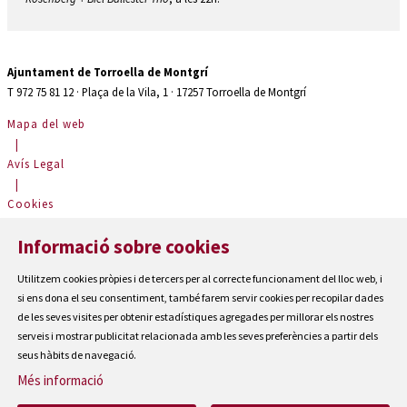
Ajuntament de Torroella de Montgrí
T 972 75 81 12 · Plaça de la Vila, 1 · 17257 Torroella de Montgrí
Mapa del web
|
Avís Legal
|
Cookies
|
Informació sobre cookies
Contactar
|
Utilitzem cookies pròpies i de tercers per al correcte funcionament del lloc web, i
Accessibilitat
si ens dona el seu consentiment, també farem servir cookies per recopilar dades
de les seves visites per obtenir estadístiques agregades per millorar els nostres
serveis i mostrar publicitat relacionada amb les seves preferències a partir dels
seus hàbits de navegació.
Més informació