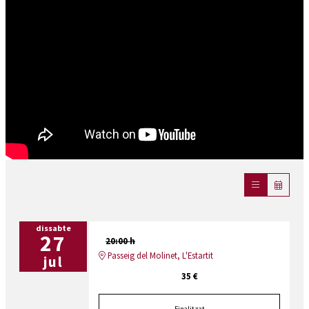
dissabte
27
20:00 h
Passeig del Molinet, L'Estartit
jul
35 €
Finalitzat