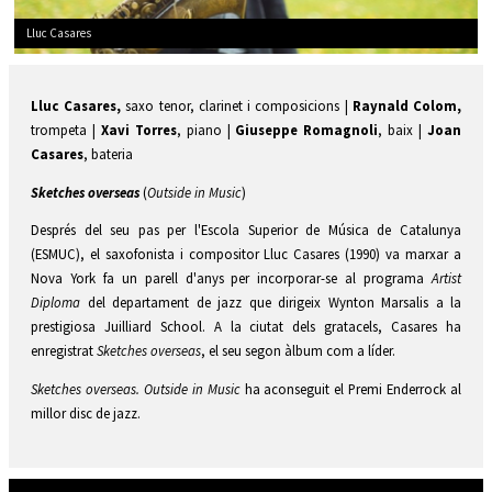
Lluc Casares
Diapositiva 1 de 1
Lluc Casares,
saxo tenor, clarinet i composicions |
Raynald Colom,
trompeta |
Xavi Torres
, piano |
Giuseppe Romagnoli
, baix |
Joan
Casares
, bateria
Sketches overseas
(
Outside in Music
)
Després del seu pas per l'Escola Superior de Música de Catalunya
(ESMUC), el saxofonista i compositor Lluc Casares (1990) va marxar a
Nova York fa un parell d'anys per incorporar-se al programa
Artist
Diploma
del departament de jazz que dirigeix Wynton Marsalis a la
prestigiosa Juilliard School. A la ciutat dels gratacels, Casares ha
enregistrat
Sketches overseas
, el seu segon àlbum com a líder.
Sketches overseas. Outside in Music
ha aconseguit el Premi Enderrock al
millor disc de jazz.