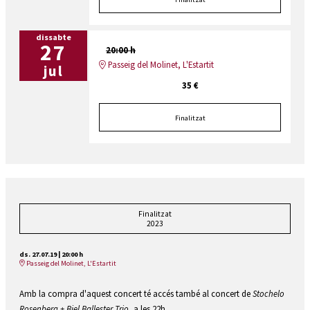
dissabte
27
20:00 h
Passeig del Molinet, L'Estartit
jul
35 €
Finalitzat
Finalitzat
2023
ds. 27.07.19
|
20:00 h
Passeig del Molinet, L'Estartit
Amb la compra d'aquest concert té accés també al concert de
Stochelo
Rosenberg + Biel Ballester Trio
, a les 22h.