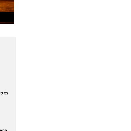
Gran Bolero
ro
 és 
ena 