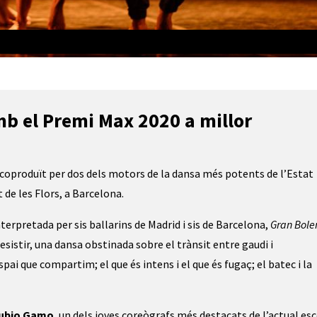
 el Premi Max 2020 a millor 
 coproduït per dos dels motors de la dansa més potents de l’Estat 
 de les Flors, a Barcelona. 
interpretada per sis ballarins de Madrid i sis de Barcelona, 
Gran Bole
resistir, una dansa obstinada sobre el trànsit entre gaudi i 
pai que compartim; el que és intens i el que és fugaç; el batec i la 
Rubio Gamo
, un dels joves coreògrafs més destacats de l’actual esc