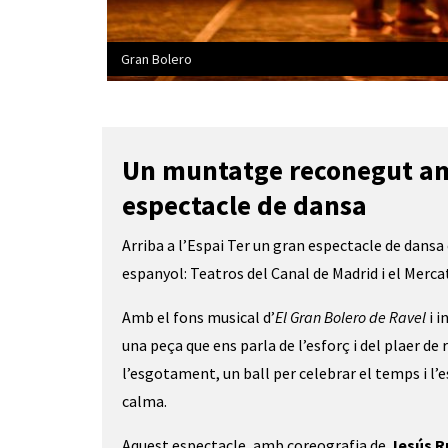
Gran Bolero
Diapositiva 1 de 3: Gran Bolero
Un muntatge reconegut amb
espectacle de dansa
Arriba a l’Espai Ter un gran espectacle de dansa
espanyol: Teatros del Canal de Madrid i el Mercat
Amb el fons musical d’
El Gran Bolero de Ravel
 i 
una peça que ens parla de l’esforç i del plaer de 
l’esgotament, un ball per celebrar el temps i l’es
calma. 
Aquest espectacle, amb coreografia de 
Jesús 