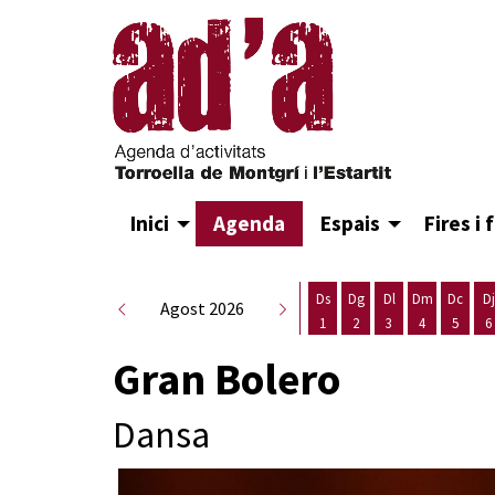
Inici
Agenda
Espais
Fires i 
Ds
Dg
Dl
Dm
Dc
Dj
Agost 2026
1
2
3
4
5
6
Dissabte 1 d'agost
Diumenge 2 d'agost
Dilluns 3 d'agost
Dimarts 4 d
Dimecr
D
Gran Bolero
Dansa