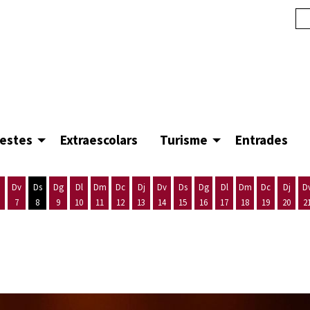
festes
Extraescolars
Turisme
Entrades
Dv
Ds
Dg
Dl
Dm
Dc
Dj
Dv
Ds
Dg
Dl
Dm
Dc
Dj
D
7
8
9
10
11
12
13
14
15
16
17
18
19
20
2
'agost
es 5 d'agost
ijous 6 d'agost
Divendres 7 d'agost
Dissabte 8 d'agost
Diumenge 9 d'agost
Dilluns 10 d'agost
Dimarts 11 d'agost
Dimecres 12 d'agost
Dijous 13 d'agost
Divendres 14 d'agost
Dissabte 15 d'agost
Diumenge 16 d'agost
Dilluns 17 d'agost
Dimarts 18 d'ago
Dimecres 19
Dijous