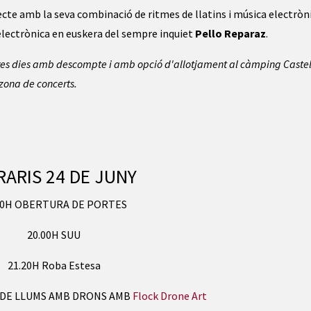
ecte amb la seva combinació de ritmes de llatins i música electrònic
 electrònica en euskera del sempre inquiet 
Pello Reparaz
.
res dies amb descompte i amb opció d'allotjament al càmping Castell
 zona de concerts.
ARIS 24 DE JUNY
00H OBERTURA DE PORTES
20.00H SUU
21.20H Roba Estesa
 DE LLUMS AMB DRONS AMB
Flock Drone Art