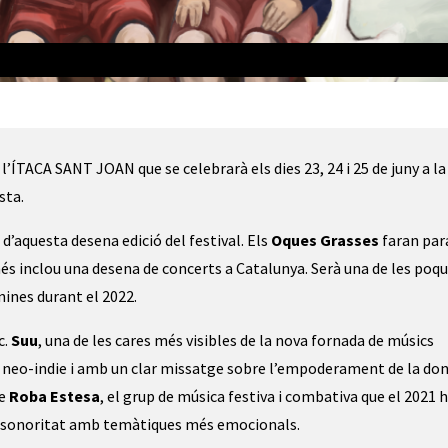
l’ÍTACA SANT JOAN que se celebrarà els dies 23, 24 i 25 de juny a la 
sta. 
’aquesta desena edició del festival. Els 
Oques Grasses
 faran par
més inclou una desena de concerts a Catalunya. Serà una de les poqu
nines durant el 2022. 
c.
 Suu
, una de les cares més visibles de la nova fornada de músics 
il neo-indie i amb un clar missatge sobre l’empoderament de la dona
e 
Roba Estesa
, el grup de música festiva i combativa que el 2021 h
a sonoritat amb temàtiques més emocionals. 