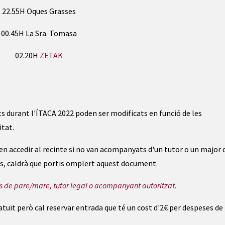
22.55H Oques Grasses
00.45H La Sra. Tomasa
02.20H
ZETAK
ts durant l'ÍTACA 2022 poden ser modificats en funció de les
itat.
n accedir al recinte si no van acompanyats d'un tutor o un major 
 cas, caldrà que portis omplert aquest document.
 de pare/mare, tutor legal o acompanyant autoritzat.
ratuït però cal reservar entrada que té un cost d'2€ per despeses de