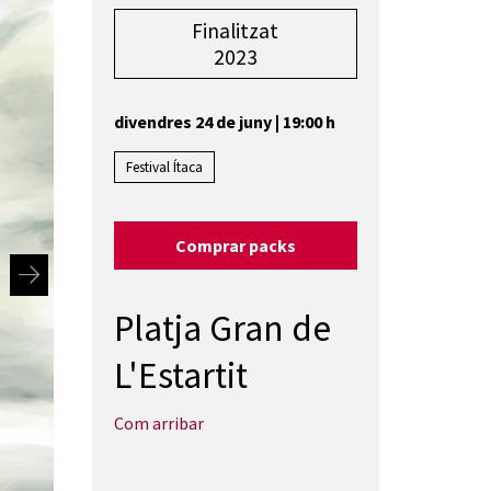
Finalitzat
2023
divendres 24 de juny
|
19:00 h
Festival Ítaca
Comprar packs
Platja Gran de
L'Estartit
Com arribar