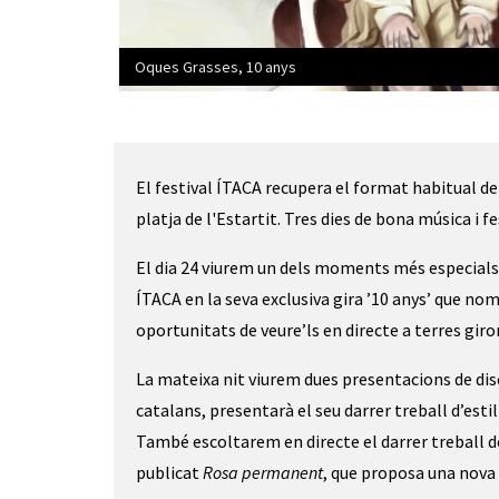
Oques Grasses, 10 anys
Diapositiva 1 de 4: Oques Grasses, 10 anys
El festival ÍTACA recupera el format habitual de 
platja de l'Estartit. Tres dies de bona música i fe
El dia 24 viurem un dels moments més especials d
ÍTACA en la seva exclusiva gira ’10 anys’ que no
oportunitats de veure’ls en directe a terres giro
La mateixa nit viurem dues presentacions de dis
catalans, presentarà el seu darrer treball d’est
També escoltarem en directe el darrer treball d
publicat 
Rosa permanent
, que proposa una nov