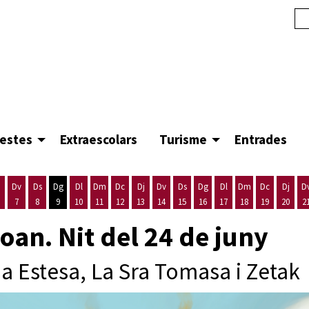
festes
Extraescolars
Turisme
Entrades
Dv
Ds
Dg
Dl
Dm
Dc
Dj
Dv
Ds
Dg
Dl
Dm
Dc
Dj
D
7
8
9
10
11
12
13
14
15
16
17
18
19
20
2
'agost
es 5 d'agost
ijous 6 d'agost
Divendres 7 d'agost
Dissabte 8 d'agost
Diumenge 9 d'agost
Dilluns 10 d'agost
Dimarts 11 d'agost
Dimecres 12 d'agost
Dijous 13 d'agost
Divendres 14 d'agost
Dissabte 15 d'agost
Diumenge 16 d'agost
Dilluns 17 d'agost
Dimarts 18 d'ago
Dimecres 19
Dijous
Joan. Nit del 24 de juny
a Estesa, La Sra Tomasa i Zetak