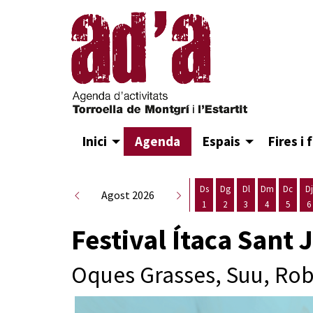
Inici
Agenda
Espais
Fires i 
Ds
Dg
Dl
Dm
Dc
Dj
Agost 2026
1
2
3
4
5
6
Dissabte 1 d'agost
Diumenge 2 d'agost
Dilluns 3 d'agost
Dimarts 4 d
Dimecr
D
Festival Ítaca Sant 
Oques Grasses, Suu, Rob