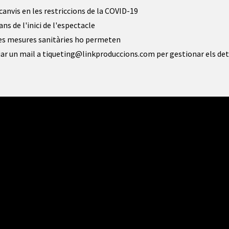
canvis en les restriccions de la COVID-19
ns de l'inici de l'espectacle
i les mesures sanitàries ho permeten
iar un mail a tiqueting@linkproduccions.com per gestionar els det