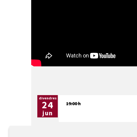
divendres
24
19:00 h
jun