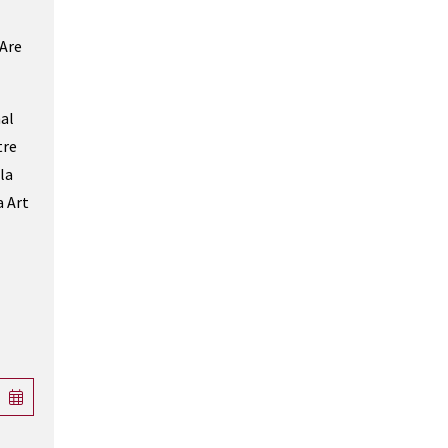
 Are
nal
tre
la
a Art