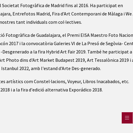
l Societat Fotogràfica de Madrid fins al 2016. Ha participat en
ajara, Entrefotos Madrid, Fira d'Art Contemporani de Màlaga i We
ostres tant individuals com col·lectives.
ció Fotogràfica de Guadalajara, el Premi EISA Maestro Foto Nacio
ón 2017 i la convocatòria Galeries VI de La Presó de Segòvia- Cen
e -Desgenerado a la fira Hybrid Art Fair 2019. També he participat a 
ra Art Photo dins d'Art Market Budapest 2019, Art Tessalònica 2019 i 
t Istanbul 2022, amb l'estand d'Arte Des-generado.
tes artístics com Constel·lacions, Voyeur, Libros Inacabados, etc.
2018 i a la fira d'edició alternativa Exporádico 2018.