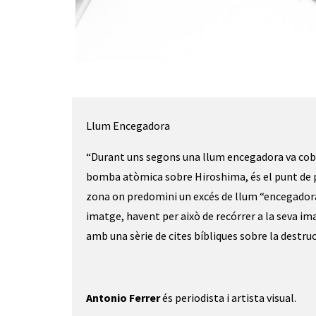
Diapositiva 1 de 1
Llum Encegadora
“Durant uns segons una llum encegadora va cobri
bomba atòmica sobre Hiroshima, és el punt de par
zona on predomini un excés de llum “encegadora
imatge, havent per això de recórrer a la seva im
amb una sèrie de cites bíbliques sobre la destr
Antonio Ferrer
és periodista i artista visual.