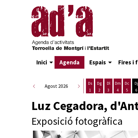
Inici
Agenda
Espais
Fires i 
Ds
Dg
Dl
Dm
Dc
Dj
Agost 2026
1
2
3
4
5
6
Dissabte 1 d'agost
Diumenge 2 d'agost
Dilluns 3 d'agost
Dimarts 4 d
Dimecr
D
Luz Cegadora, d'Ant
Exposició fotogràfica