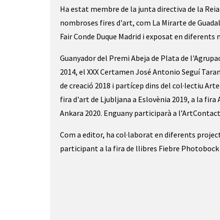
Ha estat membre de la junta directiva de la Reia
nombroses fires d'art, com La Mirarte de Guadal
Fair Conde Duque Madrid i exposat en diferents m
Guanyador del Premi Abeja de Plata de l'Agrupa
2014, el XXX Certamen José Antonio Seguí Taranc
de creació 2018 i partícep dins del col·lectiu Art
fira d'art de Ljubljana a Eslovènia 2019, a la fi
Ankara 2020. Enguany participarà a l’ArtContac
Com a editor, ha col·laborat en diferents projec
participant a la fira de llibres Fiebre Photobock 