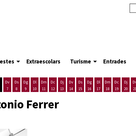
festes
Extraescolars
Turisme
Entrades
Dv
Ds
Dg
Dl
Dm
Dc
Dj
Dv
Ds
Dg
Dl
Dm
Dc
Dj
D
7
8
9
10
11
12
13
14
15
16
17
18
19
20
2
'agost
es 5 d'agost
ijous 6 d'agost
Divendres 7 d'agost
Dissabte 8 d'agost
Diumenge 9 d'agost
Dilluns 10 d'agost
Dimarts 11 d'agost
Dimecres 12 d'agost
Dijous 13 d'agost
Divendres 14 d'agost
Dissabte 15 d'agost
Diumenge 16 d'agost
Dilluns 17 d'agost
Dimarts 18 d'ago
Dimecres 19
Dijous
onio Ferrer