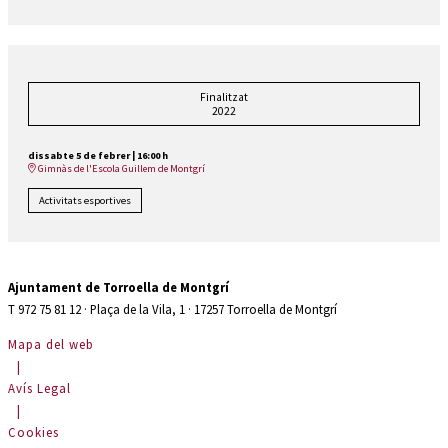
Finalitzat
2022
dissabte 5 de febrer
|
16:00 h
Gimnàs de l'Escola Guillem de Montgrí
Activitats esportives
Ajuntament de Torroella de Montgrí
T 972 75 81 12 · Plaça de la Vila, 1 · 17257 Torroella de Montgrí
Mapa del web
|
Avís Legal
|
Cookies