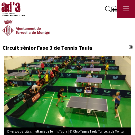
Cerca
C
Circuit sènior Fase 3 de Tennis Taula
Diversos partits simultanis de Tennis Taula | © Club Tennis Taula Torroella de Montgrí