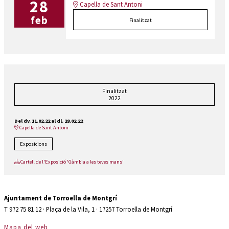
28
Capella de Sant Antoni
feb
Finalitzat
Finalitzat
2022
Del dv. 11.02.22
al dl. 28.02.22
Capella de Sant Antoni
Exposicions
Cartell de l'Exposició 'Gàmbia a les teves mans'
Ajuntament de Torroella de Montgrí
T 972 75 81 12 · Plaça de la Vila, 1 · 17257 Torroella de Montgrí
Mapa del web