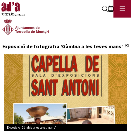
Cerca
C
Exposició de fotografia 'Gàmbia a les teves mans'
Exposició 'Gàmbia a les teves mans'