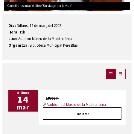
Cartell presentació llibre 'Un viatge per la vida'
Diapositiva 1 de 1
Dia:
Dilluns, 14 de març del 2022
Hora:
19h
Lloc:
Auditori Museu de la Mediterrània
Organitza:
Biblioteca Municipal Pere Blasi
dilluns
14
19:00 h
Auditori del Museu de la Mediterrània
mar
Finalitzat