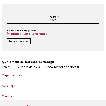
Finalitzat
2022
dilluns 14 de març
|
19:00 h
Auditori del Museu de la Mediterrània
Lectura i xerrades
Ajuntament de Torroella de Montgrí
T 972 75 81 12 · Plaça de la Vila, 1 · 17257 Torroella de Montgrí
Mapa del web
|
Avís Legal
|
Cookies
|