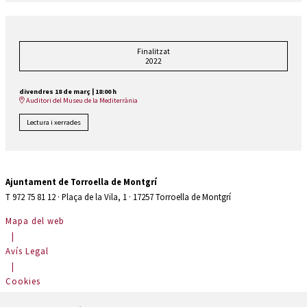
Finalitzat
2022
divendres 18 de març
|
18:00 h
Auditori del Museu de la Mediterrània
Lectura i xerrades
Ajuntament de Torroella de Montgrí
T 972 75 81 12 · Plaça de la Vila, 1 · 17257 Torroella de Montgrí
Mapa del web
|
Avís Legal
|
Cookies
|