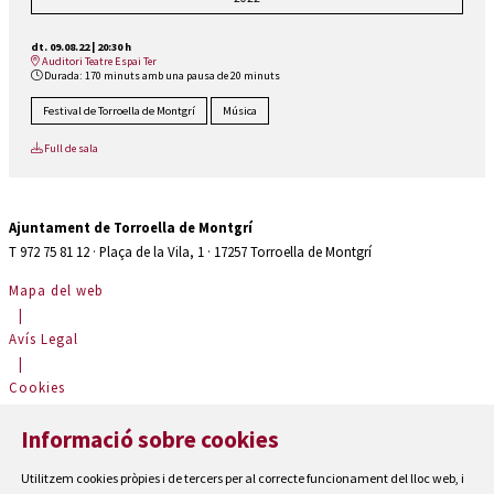
dt. 09.08.22
|
20:30 h
Auditori Teatre Espai Ter
Durada:
170 minuts amb una pausa de 20 minuts
Festival de Torroella de Montgrí
Música
Full de sala
Ajuntament de Torroella de Montgrí
T 972 75 81 12 · Plaça de la Vila, 1 · 17257 Torroella de Montgrí
Mapa del web
|
Avís Legal
|
Cookies
|
Informació sobre cookies
Contactar
|
Utilitzem cookies pròpies i de tercers per al correcte funcionament del lloc web, i
Accessibilitat