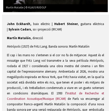
Martín Matalón | © KLAUS RUDOLP
Diapositiva 2 de 3: Martín Matalón | © KLAUS RUDOLP
John Eckhardt,
baix elèctric |
Hubert Steiner
, guitarra elèctrica
|
Sylvain Cadars
, so i projecció (IRCAM)
Martín Matalón
, direcció
Metròpolis
(1927) de Fritz Lang. Banda sonora: Martín Matalón
El cap i les mans no s'entenen si el cor no fa de mitjancer. Aquest és el
missatge que Fritz Lang vol transmetre a la seva pel·lícula
Metròpolis,
rodada el 1927 i considerada una obra mestra del cinema i un film
capital de l'expressionisme alemany. Ambientada al 2026, mostra una
megalòpolis inspirada en Nova York, que Fritz havia visitat, en la qual la
societat està dividida entre els rics, que tenen el poder i els mitjans de
producció, i els treballadors condemnats a viure en un gueto soterrani
en condicions dramàtiques. El 1993 l'
Institut de Recherche et
Coordination Acoustique/Musique (IRCAM)
de París va encarregar al
compositor franco-argentí Martín Matalón la composició d'una nova
banda sonora per una versió restaurada de
Metròpolis
, que embolcalla